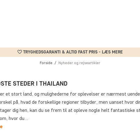
TRYGHEDSGARANTI & ALTID FAST PRIS - LÆS MERE
Forside
Nyheder og rejseartikler
DSTE STEDER I THAILAND
er et stort land, og mulighederne for oplevelser er nærmest uendel
orskel på, hvad de forskellige regioner tilbyder, men uanset hvor din 
tager dig hen, kan du se frem til at opleve nogle helt fantastiske s
l om, hvor du…
e