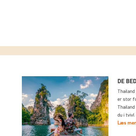
DE BE
Thailand 
er stor f
Thailand 
du i tviv
Læs mer