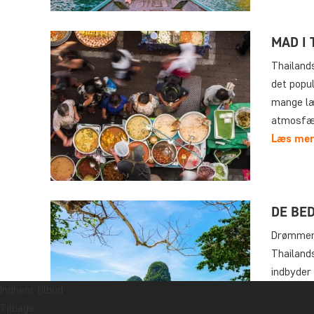
MAD I
Thailand
det popul
mange læ
atmosfær
Læs mer
DE BE
Drømmer 
Thailands
indbyder 
strandopl
Indhent tilbud
Læs mer
Tilbage