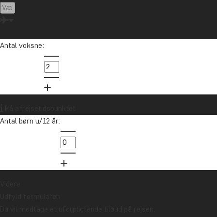
Prabang 
bygninge
Læs mer
Antal voksne:
På afrejsetidspunktet
Antal børn u/12 år:
2
3
4
5
Videre
Udfyld formularen
Du vil modtage et uforpligtende tilbud på rejsen.