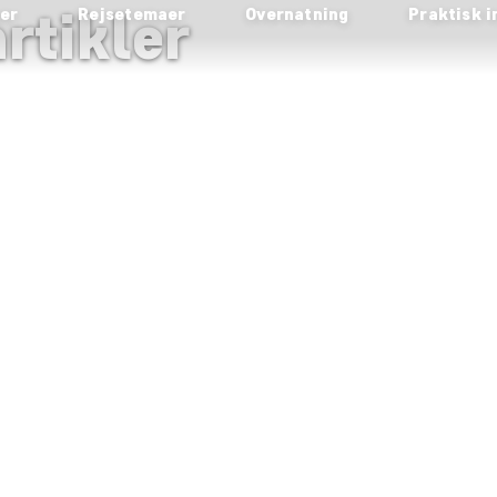
rtikler
ser
Rejsetemaer
Overnatning
Praktisk i