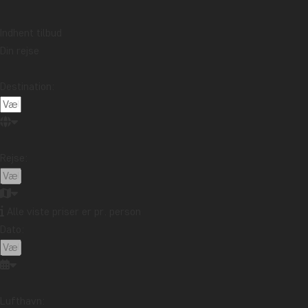
Indhent tilbud
Din rejse
SEVÆR
Destination:
Thailand
hvad skal
kan du bå
kultur. 
Rejse:
Læs mer
Alle viste priser er pr. person
Dato:
SEVÆR
Luang Pr
nordlige 
tidliger
Lufthavn: