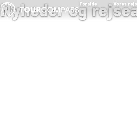
Nyheder og rejsea
Forside
Vores rej