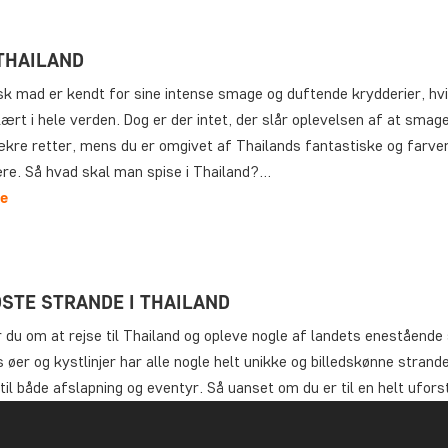
 THAILAND
sk mad er kendt for sine intense smage og duftende krydderier, hvi
ært i hele verden. Dog er der intet, der slår oplevelsen af at smag
kre retter, mens du er omgivet af Thailands fantastiske og farver
e. Så hvad skal man spise i Thailand?…
e
DSTE STRANDE I THAILAND
du om at rejse til Thailand og opleve nogle af landets enestående
 øer og kystlinjer har alle nogle helt unikke og billedskønne strande
til både afslapning og eventyr. Så uanset om du er til en helt ufors
evelse, eller en rejse, der indebærer lidt flere…
e