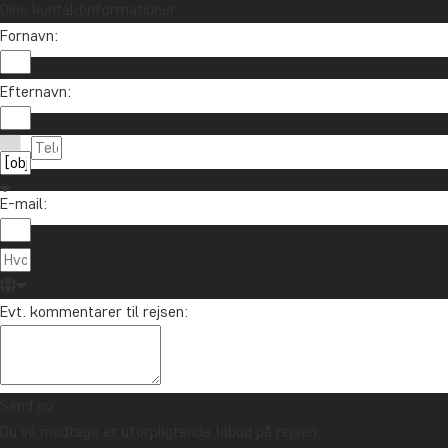
Dine kontaktinformationer
Fornavn:
Vil du modtage rejseinspiration og nyhe
Efternavn:
Tilmeld dig vores nyhedsbrev og deltag i lodtrækn
E-mail:
Om TourCo
TourCompass
89 93 43 89
Evt. kommentarer til rejsen:
Hasselager C
info@tourcompass.dk
DK-8260 Viby
man-tor: 10-16 | fre: 10-14
CVR-nr.: 286
Send nu
Du vil modtage et uforpligtende tilbud på rejsen.