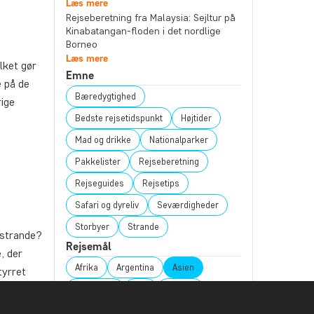
Læs mere
Rejseberetning fra Malaysia: Sejltur på
Kinabatangan-floden i det nordlige
Borneo
Læs mere
lket gør
Emne
e på de
Bæredygtighed
ige
Bedste rejsetidspunkt
Højtider
Mad og drikke
Nationalparker
Pakkelister
Rejseberetning
Rejseguides
Rejsetips
Safari og dyreliv
Seværdigheder
Storbyer
Strande
 strande?
Rejsemål
, der
Afrika
Argentina
Asien
tyrret
Australien
Bali
Borneo
Botswana
Brasilien
Cambodia