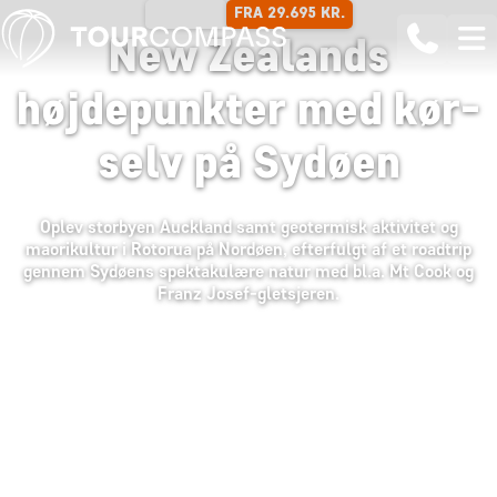
FRA 29.695 KR.
18 DAGE
New Zealands
højdepunkter med kør-
selv på Sydøen
Oplev storbyen Auckland samt geotermisk aktivitet og
maorikultur i Rotorua på Nordøen, efterfulgt af et roadtrip
gennem Sydøens spektakulære natur med bl.a. Mt Cook og
Franz Josef-gletsjeren.