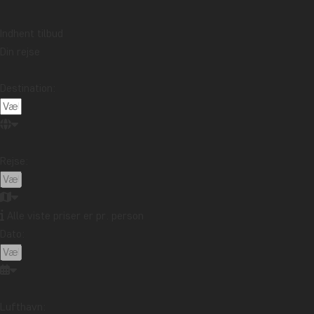
Indhent tilbud
Din rejse
Destination:
Rejse:
Alle viste priser er pr. person
Dato:
Lufthavn: