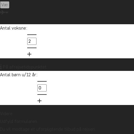
Antal voksne:
På afrejsetidspunktet
Antal børn u/12 år:
Videre
Udfyld formularen
Du vil modtage et uforpligtende tilbud på rejsen.