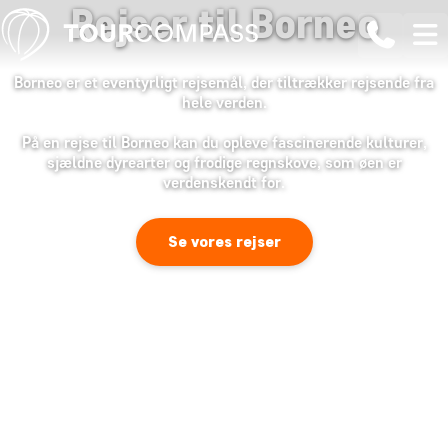
Rejser til Borneo
Borneo er et eventyrligt rejsemål, der tiltrækker rejsende fra
hele verden.
På en rejse til Borneo kan du opleve fascinerende kulturer,
sjældne dyrearter og frodige regnskove, som øen er
verdenskendt for.
Se vores rejser