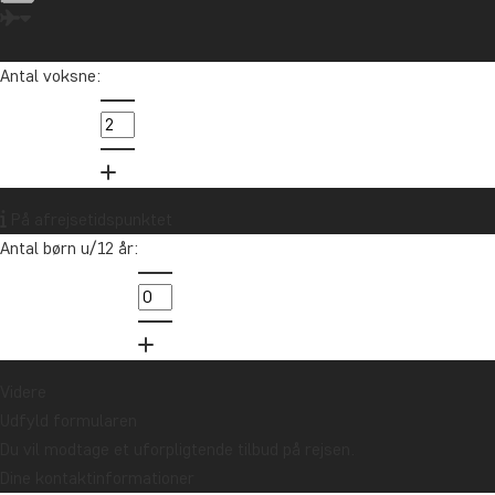
Antal voksne:
På afrejsetidspunktet
Antal børn u/12 år:
Videre
Udfyld formularen
Du vil modtage et uforpligtende tilbud på rejsen.
Dine kontaktinformationer