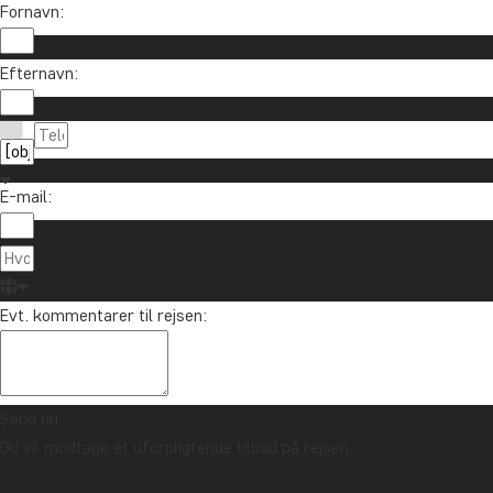
Fornavn:
Efternavn:
E-mail:
Evt. kommentarer til rejsen:
Send nu
Du vil modtage et uforpligtende tilbud på rejsen.