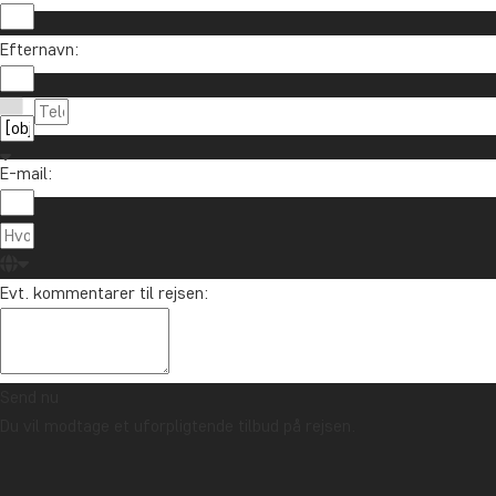
Efternavn:
E-mail:
Evt. kommentarer til rejsen:
Send nu
Du vil modtage et uforpligtende tilbud på rejsen.