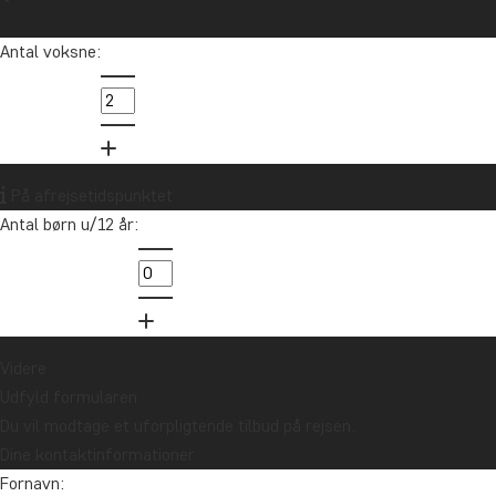
Antal voksne:
På afrejsetidspunktet
Antal børn u/12 år:
Videre
Udfyld formularen
Du vil modtage et uforpligtende tilbud på rejsen.
Dine kontaktinformationer
Fornavn: