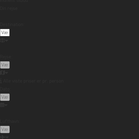
Indhent tilbud
Din rejse
Destination:
Rejse:
Alle viste priser er pr. person
Dato:
Lufthavn: