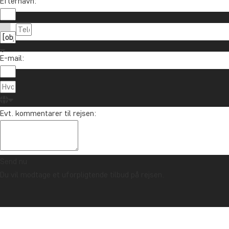
Efternavn:
E-mail:
Evt. kommentarer til rejsen:
Send nu
Du vil modtage et uforpligtende tilbud på rejsen.
TRYGHEDSGARANTI & ALTID FAST PRIS - LÆS MERE