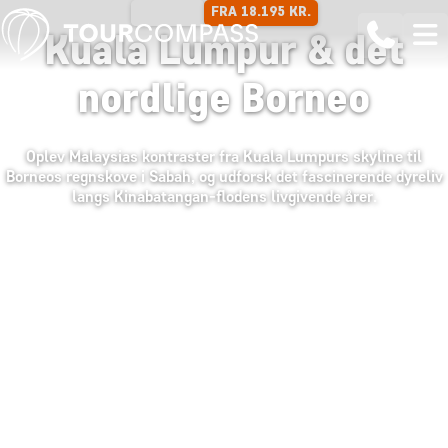
FRA 18.195 KR.
11 DAGE
Kuala Lumpur & det
nordlige Borneo
Oplev Malaysias kontraster fra Kuala Lumpurs skyline til
Borneos regnskove i Sabah, og udforsk det fascinerende dyreliv
langs Kinabatangan-flodens livgivende årer.