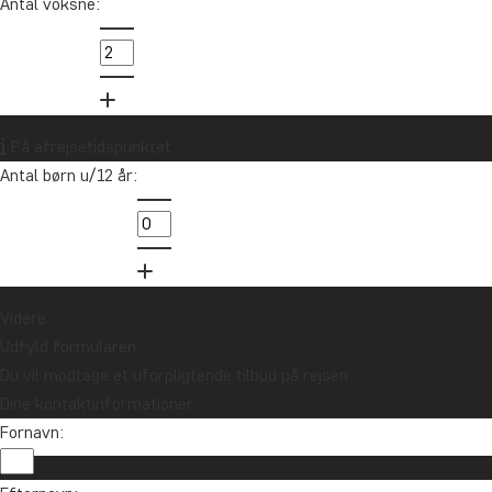
Antal voksne:
På afrejsetidspunktet
Antal børn u/12 år:
Videre
Udfyld formularen
Du vil modtage et uforpligtende tilbud på rejsen.
Dine kontaktinformationer
Fornavn: