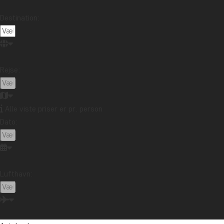
Destination:
Rejse:
Alle viste priser er pr. person
Dato:
Lufthavn: