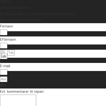
Videre
Udfyld formularen
Du vil modtage et uforpligtende tilbud på rejsen.
Dine kontaktinformationer
Fornavn:
Efternavn:
E-mail:
Evt. kommentarer til rejsen: