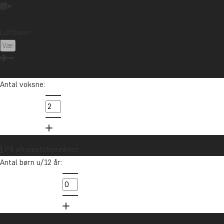
Lufthavn:
Antal voksne:
På afrejsetidspunktet
Antal børn u/12 år: