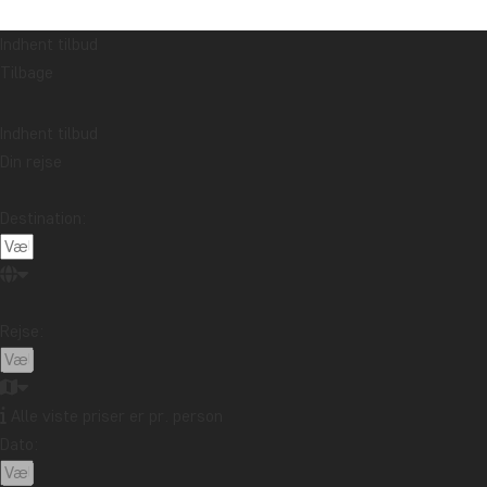
Indhent tilbud
Tilbage
Indhent tilbud
Din rejse
Destination:
Rejse:
Alle viste priser er pr. person
Dato: