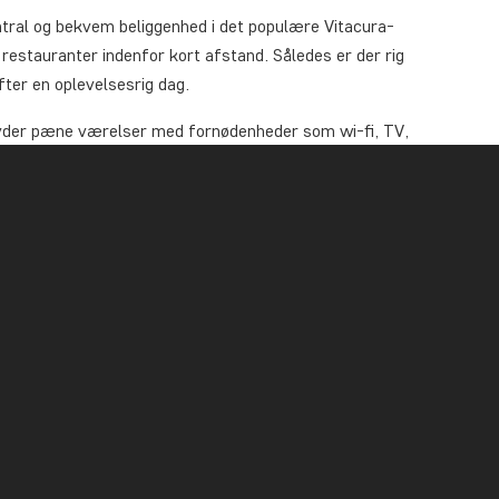
ntral og bekvem beliggenhed i det populære Vitacura-
 restauranter indenfor kort afstand. Således er der rig
efter en oplevelsesrig dag.
ilbyder pæne værelser med fornødenheder som wi-fi, TV,
værelse med hårtørrer. På hotellets restaurant kan du
hotellets fitnessrum. Hotellet har desuden indendørs
igt over byen, der kan nydes fra hotellets terrasse.
solnedgang bag byens tage – en dejlig afslutning på