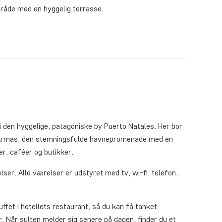
mråde med en hyggelig terrasse.
i den hyggelige, patagoniske by Puerto Natales. Her bor
e Armas, den stemningsfulde havnepromenade med en
er, caféer og butikker.
ser. Alle værelser er udstyret med tv, wi-fi, telefon,
et i hotellets restaurant, så du kan få tanket
. Når sulten melder sig senere på dagen, finder du et