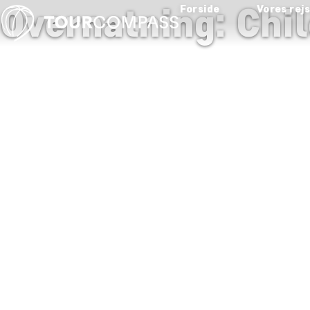
Overnatning: Chil
Forside
Vores rej