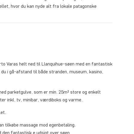
ellet, hvor du kan nyde alt fra lokale patagonske
erto Varas helt ned til Llanquihue-søen med en fantastisk
r du i gå-afstand til både stranden, museum, kasino,
med parketgulve, som er min. 25m² store og enkelt
ter inkl. tv, minibar, værdiboks og varme.
let.
kan tilkøbe massage mod egenbetaling.
 den fantastisk e udsigt over søen.