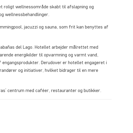
t roligt wellnessområde skabt til afslapning og
 og wellnessbehandlinger.
mmingpool, jacuzzi og sauna, som frit kan benyttes af
 Cabañas del Lago. Hotellet arbejder målrettet med
varende energikilder til opvarmning og varmt vand,
f engangsprodukter. Derudover er hotellet engageret i
dører og initiativer, hvilket bidrager til en mere
aras’ centrum med caféer, restauranter og butikker.