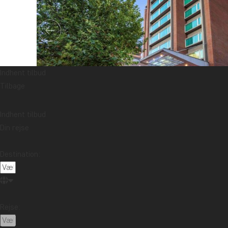
Indhent tilbud
Tilbage
Indhent tilbud
Din rejse
Destination:
Rejse: