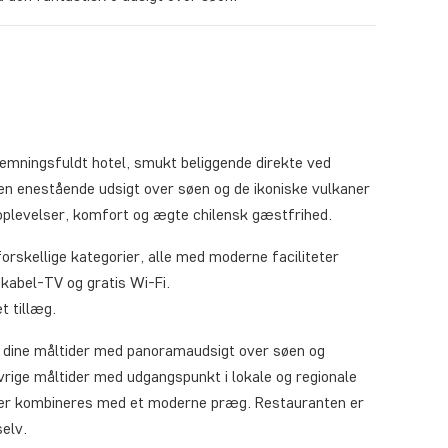
emningsfuldt hotel, smukt beliggende direkte ved
en enestående udsigt over søen og de ikoniske vulkaner
roplevelser, komfort og ægte chilensk gæstfrihed.
orskellige kategorier, alle med moderne faciliteter
kabel-TV og gratis Wi-Fi.
t tillæg.
de dine måltider med panoramaudsigt over søen og
ige måltider med udgangspunkt i lokale og regionale
tter kombineres med et moderne præg. Restauranten er
selv.