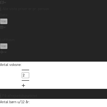
Alle viste priser er pr. person
Dato:
Lufthavn:
Antal voksne:
Kont
Latinamerika
Tom er 
Sydamer
På afrejsetidspunktet
Antal børn u/12 år:
info@t