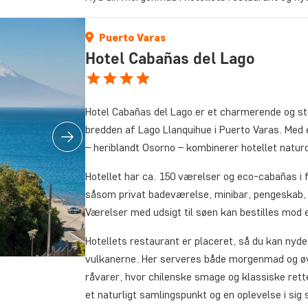
Puerto Varas
Hotel Cabañas del Lago
Hotel Cabañas del Lago er et charmerende og st
bredden af Lago Llanquihue i Puerto Varas. Med 
– heriblandt Osorno – kombinerer hotellet natu
Hotellet har ca. 150 værelser og eco-cabañas i f
såsom privat badeværelse, minibar, pengeskab, 
Værelser med udsigt til søen kan bestilles mod e
Hotellets restaurant er placeret, så du kan ny
vulkanerne. Her serveres både morgenmad og øvr
råvarer, hvor chilenske smage og klassiske re
et naturligt samlingspunkt og en oplevelse i sig 