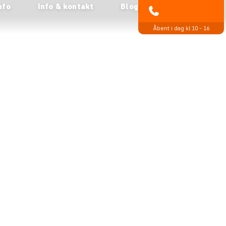
nfo
Info & kontakt
Blog
89 93 43 89
Åbent i dag kl 10 - 16