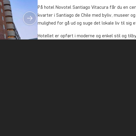
På hotel Novotel Santiago Vitacura får du en ce
kvarter i Santiago de Chile med byliv, museer og
mulighed for gå ud og suge det lokale liv til sig 
Hotellet er opført i moderne og enkel stil og t
aircondition og sikkerhedsboks, samt eget bade
starte dagen med en dejlig morgenmadsbuffet.
Ønsker du at være aktiv, kan du benytte dig af 
pool, hvis du får lyst til en forfriskende dukkert.
Du bør ikke snyde sig selv for en fantastisk uds
Herfra vil der være mulighed for at se en smuk 
dagen.
Santiago de Chile
Pullman Santiago El Bosque