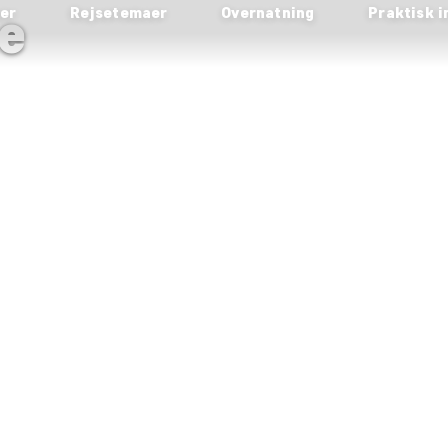
e
ser
Rejsetemaer
Overnatning
Praktisk i