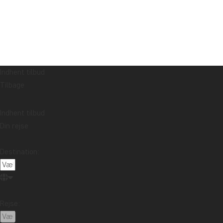
Indhent tilbud
Tilbage
Indhent tilbud
Din rejse
Destination:
Rejse: