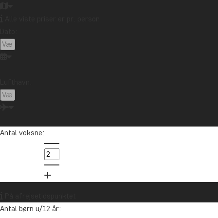
Alle viste priser er pr. person
Dato:
Lufthavn:
Antal voksne:
På afrejsetidspunktet
Antal børn u/12 år: