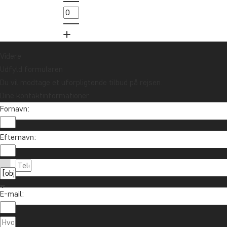
Videre
Udfyld formularen
Du vil modtage et uforpligtende tilbud på rejsen.
Dine kontaktinformationer
Fornavn:
Efternavn:
E-mail: