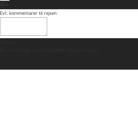
Evt. kommentarer til rejsen:
Send nu
Du vil modtage et uforpligtende tilbud på rejsen.
TRYGHEDSGARANTI & ALTID FAST PRIS - LÆS MERE
Forside
Praktisk info
Thailand
Udvid alle
KLIMA
Bedste rejsetid