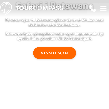
Safari i Botswana
På vores rejser til Botswana oplever du én af Afrikas mest
eksklusive safaridestinationer.
Botswana byder på uspoleret natur og et imponerende rigt
dyreliv, f.eks. på safari i Chobe Nationalpark.
Se vores rejser