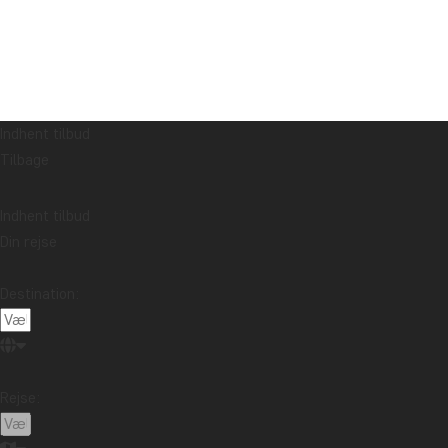
Indhent tilbud
Tilbage
Indhent tilbud
Din rejse
Destination:
Rejse: