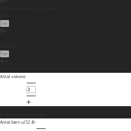
Alle viste priser er pr. person
Dato:
Lufthavn:
Antal voksne:
På afrejsetidspunktet
Antal børn u/12 år: