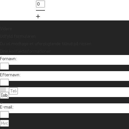
Videre
Udfyld formularen
Du vil modtage et uforpligtende tilbud på rejsen.
Dine kontaktinformationer
Fornavn:
Efternavn:
E-mail: