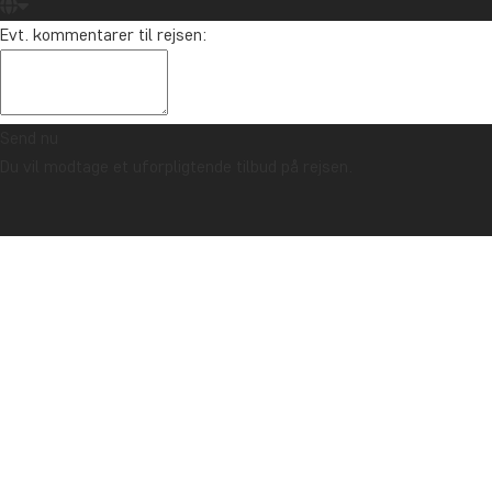
Evt. kommentarer til rejsen:
Send nu
Du vil modtage et uforpligtende tilbud på rejsen.
TRYGHEDSGARANTI & ALTID FAST PRIS - LÆS MERE
Forside
Botswana
Se vores rejser til Botswana her:
SYDAFRIKA