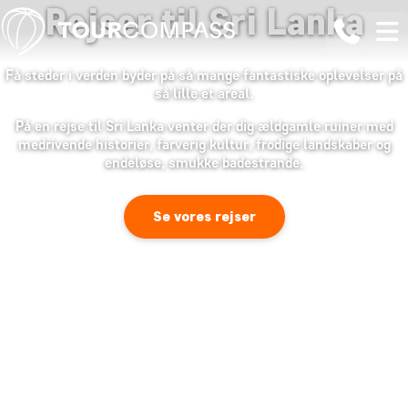
Rejser til Sri Lanka
Få steder i verden byder på så mange fantastiske oplevelser på
så lille et areal.
På en rejse til Sri Lanka venter der dig ældgamle ruiner med
medrivende historier, farverig kultur, frodige landskaber og
endeløse, smukke badestrande.
Se vores rejser