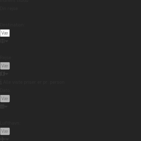
Indhent tilbud
Din rejse
Destination:
Rejse:
Alle viste priser er pr. person
Dato:
Lufthavn: