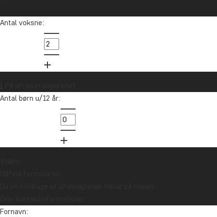
Antal voksne:
På afrejsetidspunktet
Antal børn u/12 år:
Videre
Udfyld formularen
Du vil modtage et uforpligtende tilbud på rejsen.
Dine kontaktinformationer
Fornavn: