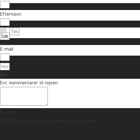
Efternavn:
E-mail:
Evt. kommentarer til rejsen:
Send nu
Du vil modtage et uforpligtende tilbud på rejsen.