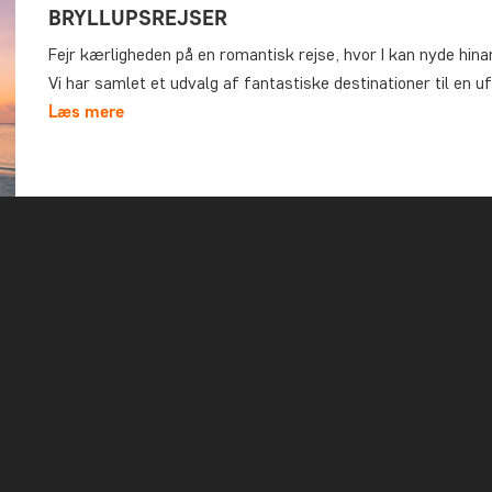
BRYLLUPSREJSER
Fejr kærligheden på en romantisk rejse, hvor I kan nyde hina
Vi har samlet et udvalg af fantastiske destinationer til en u
Læs mere
REJSER I JULEN 2026
Overvejer du at bruge juleferien 2026 på at opleve verden p
og rejs ud i verden sammen og oplev storslåede landskaber, 
rejseeksperter har udvalgt de bedste rejser til din juleferie 
Læs mere
REJSER I PÅSKEN 2027