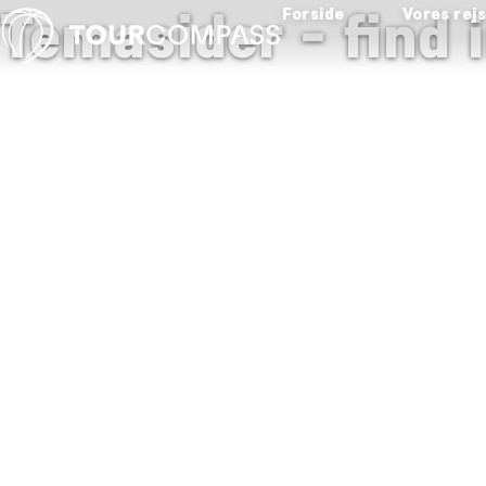
Temasider - find i
Forside
Vores rej