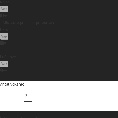
Rejse:
Alle viste priser er pr. person
Dato:
Lufthavn:
Antal voksne: