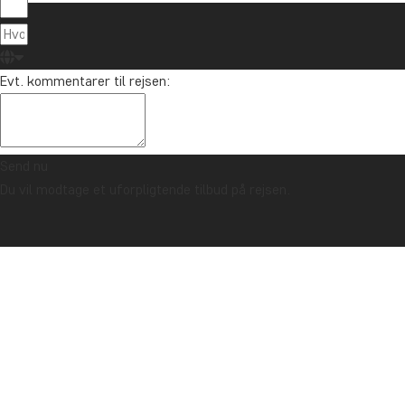
Om TourCo
TourCompass
89 93 43 89
Evt. kommentarer til rejsen:
Hasselager C
info@tourcompass.dk
DK-8260 Viby
man-tor: 10-16 | fre: 10-14
CVR-nr.: 286
Send nu
Du vil modtage et uforpligtende tilbud på rejsen.
Ophavsret © 2006 - 2026 | TourCompass | CVR: 28690924