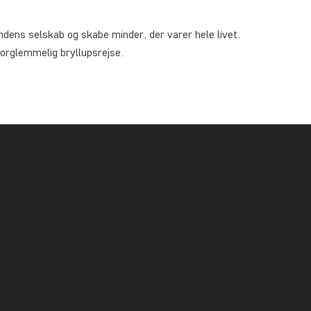
ndens selskab og skabe minder, der varer hele livet.
forglemmelig bryllupsrejse.
å ny? Få endnu mere kvalitetstid med dem, du holder af,
tropiske strande og levende kulturer. Vores
2026.