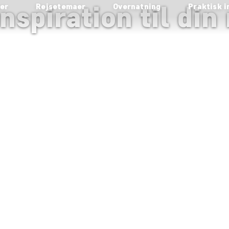
nspiration til din 
ser
Rejsetemaer
Overnatning
Praktisk i