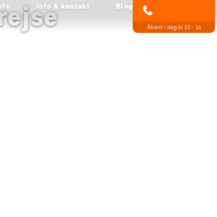
rejse
nfo
Info & kontakt
Blog
89 93 43 89
Åbent i dag kl 10 - 16