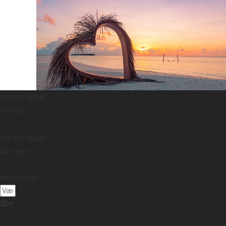
Indhent tilbud
Tilbage
Indhent tilbud
Din rejse
Destination: