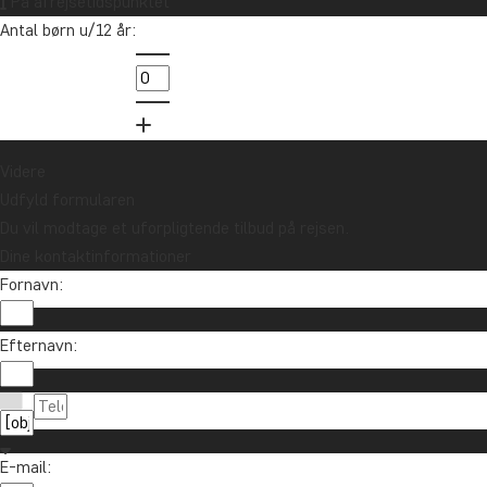
På afrejsetidspunktet
Antal børn u/12 år:
Videre
Udfyld formularen
Du vil modtage et uforpligtende tilbud på rejsen.
Dine kontaktinformationer
Fornavn:
Vil du modtage rejseinspiration og nyhe
Efternavn:
Tilmeld dig vores nyhedsbrev og deltag i lodtrækn
E-mail: