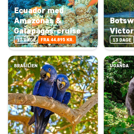
Ecuador med
Amazonas &
Botsw
Galapagos-cruise
Victor
FRA 44.895 KR.
17 DAGE
13 DAGE
BRASILIEN
UGANDA