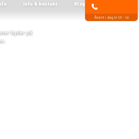
nfo
Info & kontakt
Blog
89 93 43 89
Åbent i dag kl 10 - 16
ioner byder på
er.