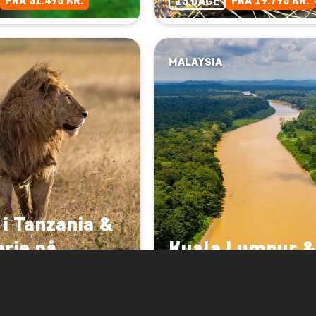
FRA 31.495 KR.
FRA 19.795 KR.
13 DAGE
MALAYSIA
 i Tanzania &
rie på
Kuala Lumpur &
bar
nordlige Borneo
FRA 27.195 KR.
FRA 18.195 KR.
11 DAGE