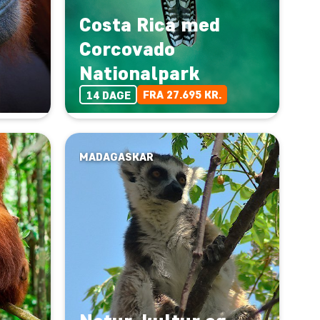
Costa Rica med
Corcovado
Nationalpark
FRA 27.695 KR.
14 DAGE
MADAGASKAR