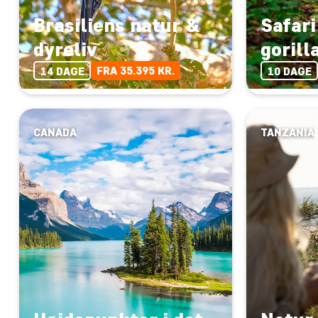
Brasiliens natur &
Safari
dyreliv
gorill
FRA 35.395 KR.
14 DAGE
10 DAGE
CANADA
TANZANIA