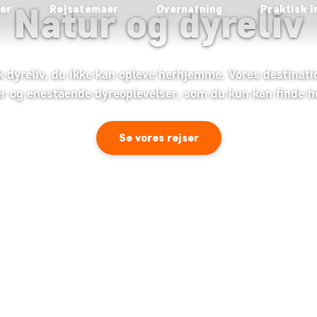
Natur og dyreliv
ser
Rejsetemaer
Overnatning
Praktisk i
sk dyreliv, du ikke kan opleve herhjemme. Vores destinat
 og enestående dyreoplevelser, som du kun kan finde h
Se vores rejser