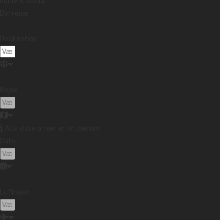
Indhent tilbud
Din rejse
ECUADOR / GALAPAGOS
COSTA RIC
Destination:
Rejse:
Kør-se
Alle viste priser er pr. person
Et strejf af Ecuador
Ricas
Dato:
med ø-hop på
& bade
Galapagos
Manue
FRA 27.095 KR.
11 DAGE
14 DAGE
Lufthavn: