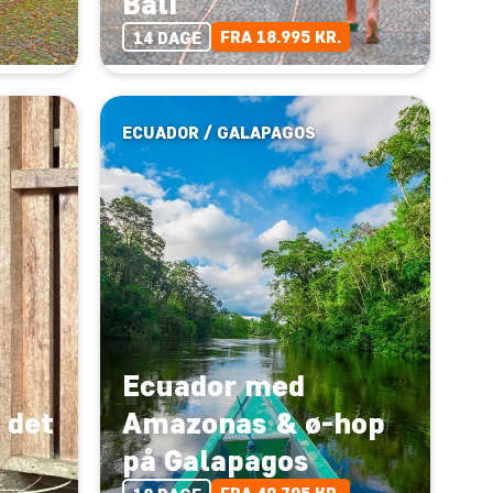
Bali
FRA 18.995 KR.
14 DAGE
ECUADOR / GALAPAGOS
Ecuador med
 det
Amazonas & ø-hop
på Galapagos