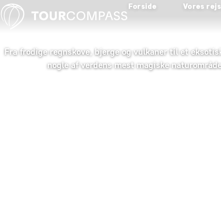
Forside
Vores rej
Fra frodige regnskove, bjerge og vulkaner til et eksoti
nogle af verdens mest magiske naturområder