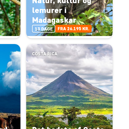
Natur, kultur og
lemurer i
Madagaskar
FRA 26.195 KR.
13 DAGE
COSTA RICA