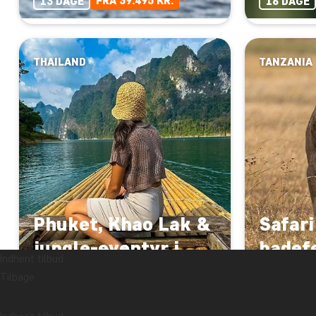
FRA 39.495 KR.
13 DAGE
16 DAGE
THAILAND
TANZANIA
Phuket, Khao Lak &
Safari
jungle-eventyr i
badefe
Indhent tilbud
Khao Sok
Zanzi
Tilbage
FRA 17.395 KR.
14 DAGE
15 DAGE