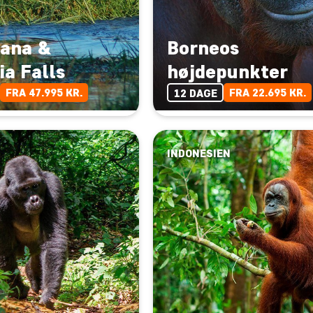
ana &
Borneos
ia Falls
højdepunkter
FRA 47.995 KR.
FRA 22.695 KR.
12 DAGE
INDONESIEN