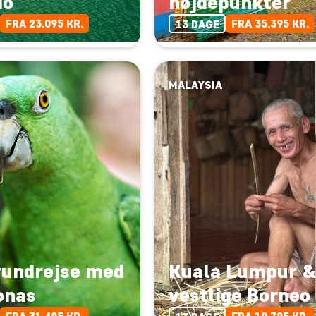
io
højdepunkter
FRA 23.095 KR.
FRA 35.395 KR.
13 DAGE
MALAYSIA
rundrejse med
Kuala Lumpur &
onas
vestlige Borneo