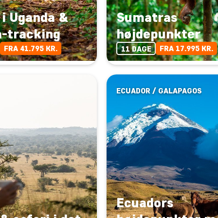
 i Uganda &
Sumatras
a-tracking
højdepunkter
FRA 41.795 KR.
FRA 17.995 KR.
11 DAGE
ECUADOR / GALAPAGOS
Ecuadors