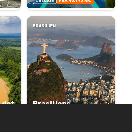
FRA 40.795 KR.
18 DAGE
BRASILIEN
 det
Brasiliens
højdepunkter
FRA 30.495 KR.
15 DAGE