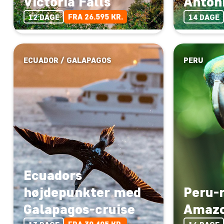
Victoria Falls
Anton
FRA 26.595 KR.
12 DAGE
14 DAGE
ECUADOR / GALAPAGOS
PERU
Ecuadors
højdepunkter med
Peru-
Galapagos-cruise
Amaz