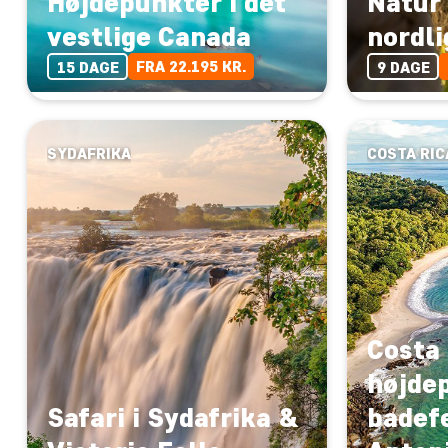
Højdepunkter i det
Natur 
vestlige Canada
nordli
FRA 22.195 KR.
15 DAGE
9 DAGE
SYDAFRIKA
COSTA RIC
Costa
højde
Safari i Sydafrika &
badefe