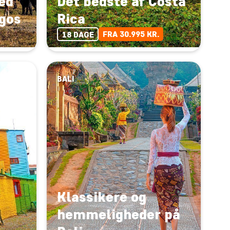
ed
Det bedste af Costa
gos
Rica
FRA 30.995 KR.
18 DAGE
BALI
Klassikere og
hemmeligheder på