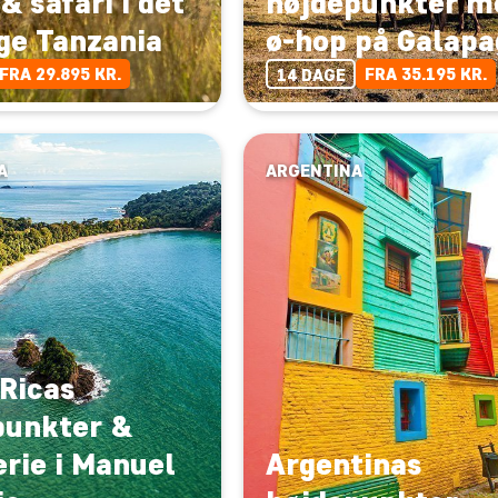
& safari i det
højdepunkter m
ge Tanzania
ø-hop på Galapa
FRA 29.895 KR.
FRA 35.195 KR.
14 DAGE
A
ARGENTINA
 Ricas
punkter &
rie i Manuel
Argentinas