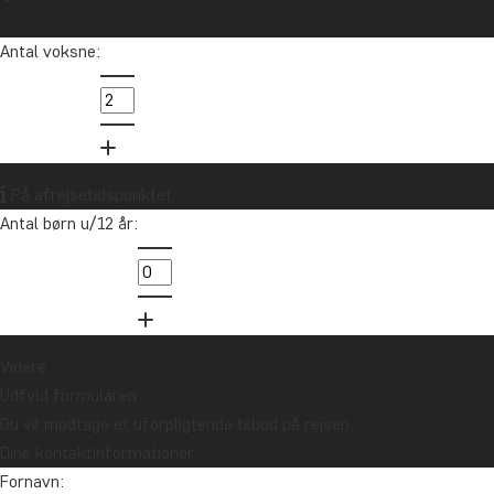
Antal voksne:
På afrejsetidspunktet
Antal børn u/12 år:
Videre
Udfyld formularen
Du vil modtage et uforpligtende tilbud på rejsen.
Dine kontaktinformationer
Fornavn: