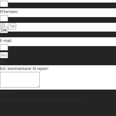
Efternavn:
E-mail:
Evt. kommentarer til rejsen:
Send nu
Du vil modtage et uforpligtende tilbud på rejsen.