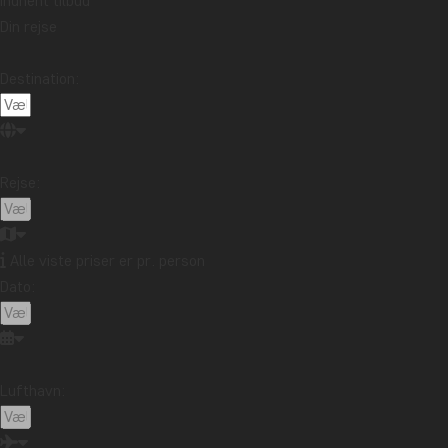
Indhent tilbud
Din rejse
Destination:
Rejse:
Alle viste priser er pr. person
Dato:
Lufthavn: