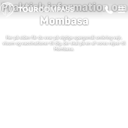
Praktisk information om
Mombasa
Her på siden får du svar på vigtige spørgsmål omkring vejr,
visum og vaccinationer til dig, der skal på en af vores rejser til
Mombasa.