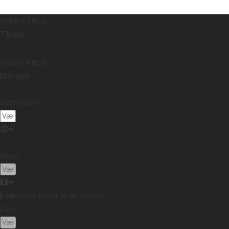
Indhent tilbud
Tilbage
Indhent tilbud
Din rejse
Destination:
Rejse:
Alle viste priser er pr. person
Dato: