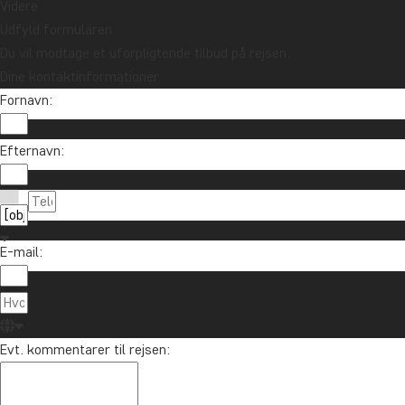
Videre
Udfyld formularen
Du vil modtage et uforpligtende tilbud på rejsen.
Dine kontaktinformationer
Fornavn:
Efternavn:
E-mail:
Evt. kommentarer til rejsen: