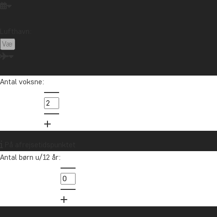
Lufthavn:
Antal voksne:
På afrejsetidspunktet
Antal børn u/12 år: