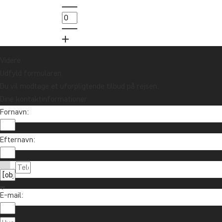
Videre
Udfyld formularen
Du vil modtage et uforpligtende tilbud på rejsen.
Dine kontaktinformationer
Fornavn:
Efternavn:
E-mail: