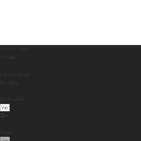
Indhent tilbud
Tilbage
Indhent tilbud
Din rejse
Destination:
Rejse: