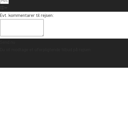
Evt. kommentarer til rejsen:
Send nu
Du vil modtage et uforpligtende tilbud på rejsen.
TRYGHEDSGARANTI & ALTID FAST PRIS - LÆS MERE
Forside
Safari i Afrika
Se vores safarirejser i Afrika:
KENYA