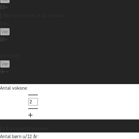
Alle viste priser er pr. person
Dato:
Lufthavn:
Antal voksne:
På afrejsetidspunktet
Antal børn u/12 år: