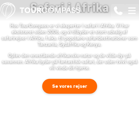
Safari i Afrika
Hos TourCompass er vi eksperter i safari i Afrika. Vi har
eksisteret siden 2006, og vi tilbyder et stort udvalg af
safarirejser i Afrika, f.eks. til populære safaridestinationer som
Tanzania, Sydafrika og Kenya.
Oplev den enestående afrikanske natur og de vilde dyr på
savannen. Afrika byder på fantastisk safari, der uden tvivl også
vil vinde dit hjerte.
Se vores rejser