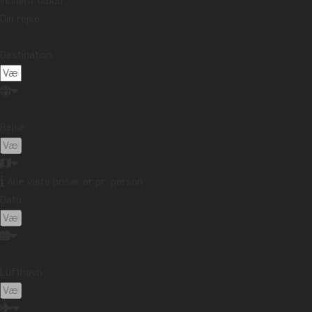
Indhent tilbud
Din rejse
Destination:
Rejse:
Alle viste priser er pr. person
Dato:
Lufthavn: