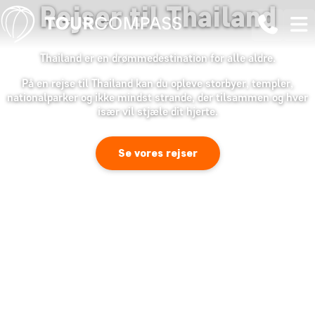
Rejser til Thailand
Thailand er en drømmedestination for alle aldre.
På en rejse til Thailand kan du opleve storbyer, templer,
nationalparker og ikke mindst strande, der tilsammen og hver
især vil stjæle dit hjerte.
Se vores rejser