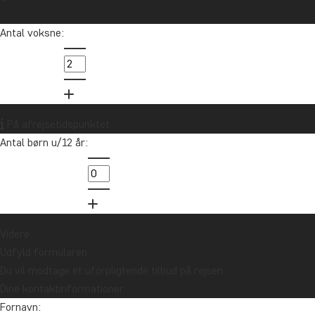
Antal voksne:
På afrejsetidspunktet
Antal børn u/12 år:
Videre
Udfyld formularen
Du vil modtage et uforpligtende tilbud på rejsen.
Dine kontaktinformationer
Fornavn: