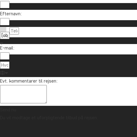
Efternavn:
E-mail:
Evt. kommentarer til rejsen:
Send nu
Du vil modtage et uforpligtende tilbud på rejsen.