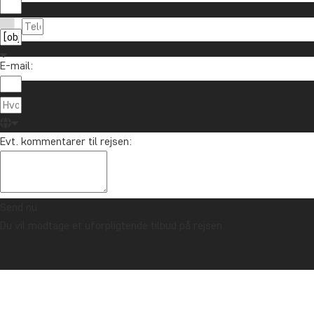
E-mail:
Evt. kommentarer til rejsen:
Send nu
Du vil modtage et uforpligtende tilbud på rejsen.
TRYGHEDSGARANTI & ALTID FAST PRIS - LÆS MERE
Forside
Rejser til Nordamerika