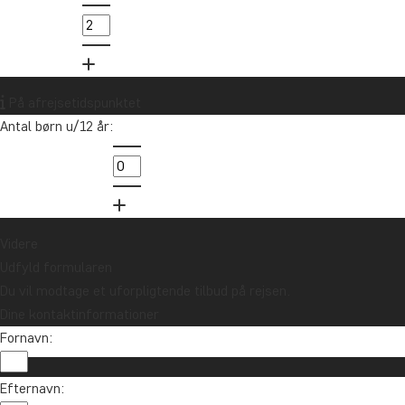
På afrejsetidspunktet
Antal børn u/12 år:
Videre
Udfyld formularen
Du vil modtage et uforpligtende tilbud på rejsen.
Dine kontaktinformationer
Fornavn:
Efternavn: