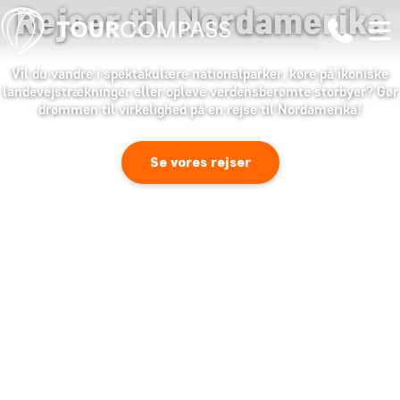
Rejser til Nordamerika
Vil du vandre i spektakulære nationalparker, køre på ikoniske
landevejstrækninger eller opleve verdensberømte storbyer? Gør
drømmen til virkelighed på en rejse til Nordamerika!
Se vores rejser