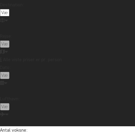
Destination:
Rejse:
Alle viste priser er pr. person
Dato:
Lufthavn:
Antal voksne: