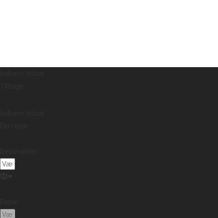
Indhent tilbud
Tilbage
Indhent tilbud
Din rejse
Destination:
Rejse: