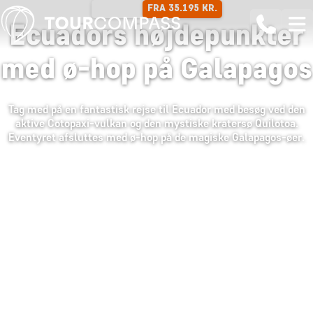
FRA 35.195 KR.
14 DAGE
Ecuadors højdepunkter
med ø-hop på Galapagos
Tag med på en fantastisk rejse til Ecuador med besøg ved den
aktive Cotopaxi-vulkan og den mystiske kratersø Quilotoa.
Eventyret afsluttes med ø-hop på de magiske Galapagos-øer.