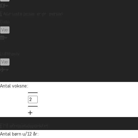
Alle viste priser er pr. person
Dato:
Lufthavn:
Antal voksne:
På afrejsetidspunktet
Antal børn u/12 år: