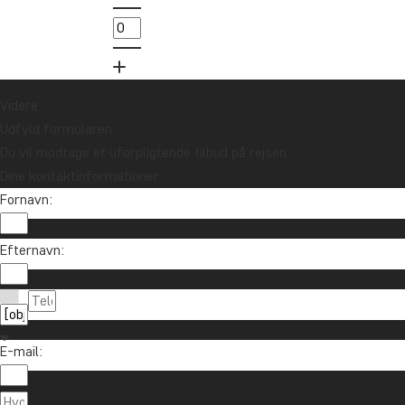
Videre
Udfyld formularen
Du vil modtage et uforpligtende tilbud på rejsen.
Dine kontaktinformationer
Fornavn:
Efternavn:
E-mail: