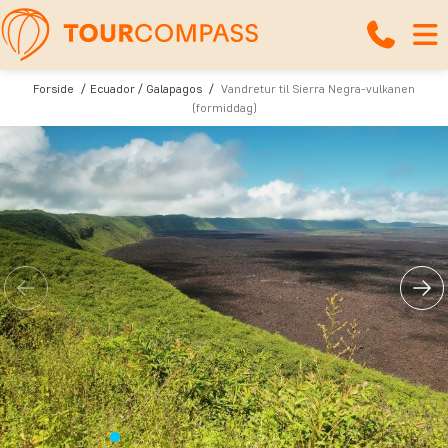
Forside
Ecuador / Galapagos
Vandretur til Sierra Negra-vulkanen
(formiddag)