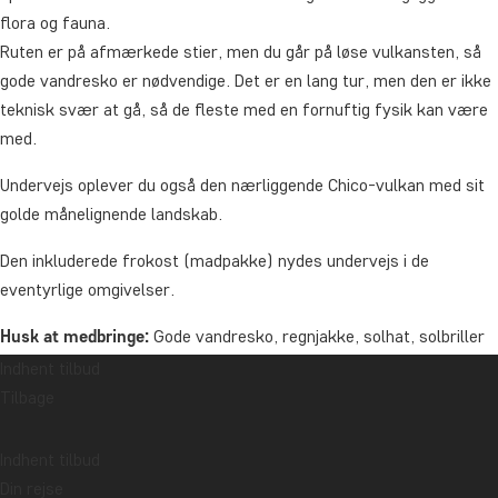
flora og fauna.
Ruten er på afmærkede stier, men du går på løse vulkansten, så
gode vandresko er nødvendige. Det er en lang tur, men den er ikke
teknisk svær at gå, så de fleste med en fornuftig fysik kan være
med.
Undervejs oplever du også den nærliggende Chico-vulkan med sit
golde månelignende landskab.
Den inkluderede frokost (madpakke) nydes undervejs i de
eventyrlige omgivelser.
Husk at medbringe:
Gode vandresko, regnjakke, solhat, solbriller
og rygsæk med rigeligt vand, snacks og solcreme.
Indhent tilbud
Tilbage
Distance: ca. 12 km
Varighed: ca. 6 timer
Indhent tilbud
Din rejse