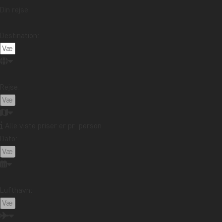
Din rejse
Destination:
Rejse:
Alle viste priser er pr. person
Dato:
Lufthavn: