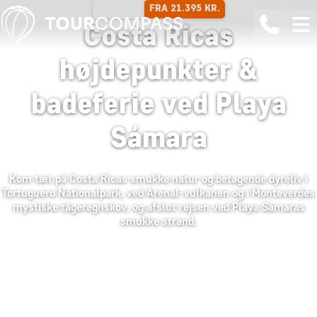
FRA 21.395 KR.
14 DAGE
Costa Ricas
højdepunkter &
badeferie ved Playa
Sámara
Kom tæt på Costa Ricas smukke natur og betagende dyreliv i
Tortuguero Nationalpark, ved Arenal-vulkanen og i Monteverdes
mystiske tågeregnskov, og afslut rejsen ved Playa Sámaras
smukke strand.