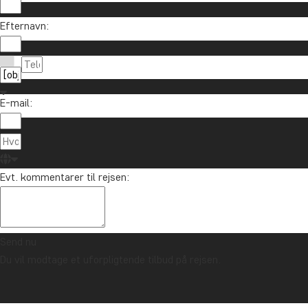
Efternavn:
E-mail:
Evt. kommentarer til rejsen:
Send nu
Du vil modtage et uforpligtende tilbud på rejsen.