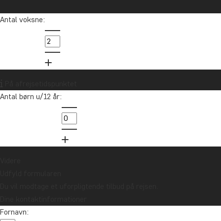
Antal voksne:
På afrejsetidspunktet
Antal børn u/12 år:
Videre
Udfyld formularen
Du vil modtage et uforpligtende tilbud på rejsen.
Dine kontaktinformationer
Fornavn: