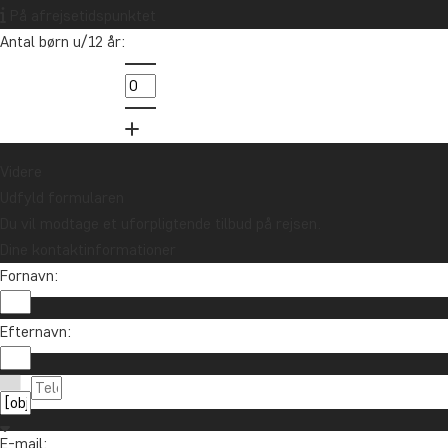
nyheder?
På afrejsetidspunktet
Tilmeld dig vores nyhedsbrev og deltag i
Antal børn u/12 år:
lodtrækningen om et rejsegavekort på
10.000 kr.
Tilmeld mig
Videre
Udfyld formularen
Du vil modtage et uforpligtende tilbud på rejsen.
Dine kontaktinformationer
Fornavn:
Efternavn:
Kontakt os
89 93 43 89
Om TourCompass
E-mail: