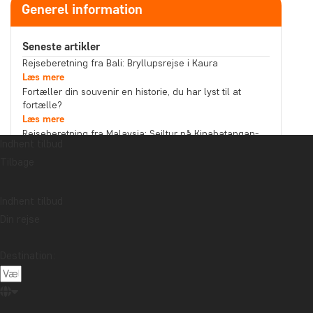
Generel information
Seneste artikler
Rejseberetning fra Bali: Bryllupsrejse i Kaura
Læs mere
Fortæller din souvenir en historie, du har lyst til at
fortælle?
Læs mere
Rejseberetning fra Malaysia: Sejltur på Kinabatangan-
Indhent tilbud
floden i det nordlige Borneo
Tilbage
Læs mere
Emne
Bæredygtighed
Bedste rejsetidspunkt
Højtider
Indhent tilbud
Din rejse
Mad og drikke
Nationalparker
Pakkelister
Rejseberetning
Rejseguides
Rejsetips
Destination:
Safari og dyreliv
Seværdigheder
Storbyer
Strande
Rejsemål