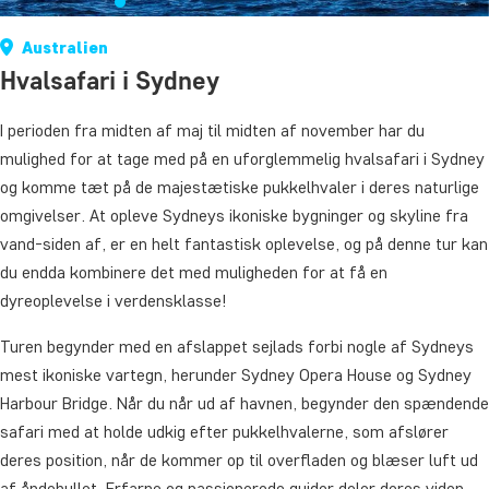
Australien
Hvalsafari i Sydney
I perioden fra midten af maj til midten af november har du
mulighed for at tage med på en uforglemmelig hvalsafari i Sydney
og komme tæt på de majestætiske pukkelhvaler i deres naturlige
omgivelser. At opleve Sydneys ikoniske bygninger og skyline fra
vand-siden af, er en helt fantastisk oplevelse, og på denne tur kan
du endda kombinere det med muligheden for at få en
dyreoplevelse i verdensklasse!
Turen begynder med en afslappet sejlads forbi nogle af Sydneys
mest ikoniske vartegn, herunder Sydney Opera House og Sydney
Harbour Bridge. Når du når ud af havnen, begynder den spændende
safari med at holde udkig efter pukkelhvalerne, som afslører
deres position, når de kommer op til overfladen og blæser luft ud
af åndehullet. Erfarne og passionerede guider deler deres viden