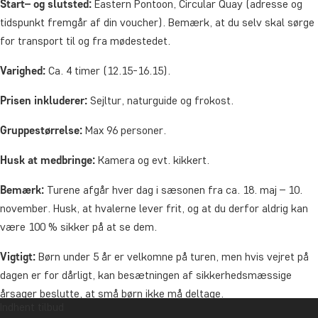
Start– og slutsted:
Eastern Pontoon, Circular Quay (adresse og
tidspunkt fremgår af din voucher). Bemærk, at du selv skal sørge
for transport til og fra mødestedet.
Varighed:
Ca. 4 timer (12.15-16.15).
Prisen inkluderer:
Sejltur, naturguide og frokost.
Gruppestørrelse:
Max 96 personer.
Husk at medbringe:
Kamera og evt. kikkert.
Bemærk:
Turene afgår hver dag i sæsonen fra ca. 18. maj – 10.
november. Husk, at hvalerne lever frit, og at du derfor aldrig kan
være 100 % sikker på at se dem.
Vigtigt:
Børn under 5 år er velkomne på turen, men hvis vejret på
dagen er for dårligt, kan besætningen af sikkerhedsmæssige
årsager beslutte, at små børn ikke må deltage.
Indhent tilbud