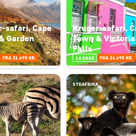
-safari, Cape
Kruger-safari, 
& Garden
Town & Victoria
Falls
FRA 31.695 KR.
FRA 26.695 KR.
14 DAGE
A
SYDAFRIKA