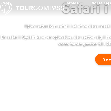
Safari i
Forside
Vores rej
Oplev naturskøn safari i et af verdens mest 
En safari i Sydafrika er en oplevelse, der sætter sig i k
vores første gæster til i 2
Se v