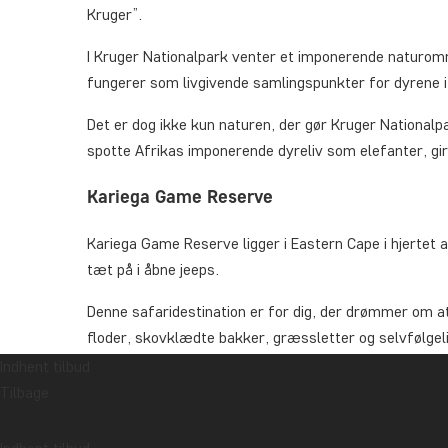
Kruger”.
I Kruger Nationalpark venter et imponerende naturomr
fungerer som livgivende samlingspunkter for dyrene 
Det er dog ikke kun naturen, der gør Kruger Nationalpa
spotte Afrikas imponerende dyreliv som elefanter, gir
Kariega Game Reserve
Kariega Game Reserve ligger i Eastern Cape i hjertet 
tæt på i åbne jeeps.
Denne safaridestination er for dig, der drømmer om at
floder, skovklædte bakker, græssletter og selvfølgeli
Indhent tilbud
På en safari i Kariega Game Reserve kan du spotte løve
Tilbage
dyr som jordsvin, der får selv safariguiden op ad sæd