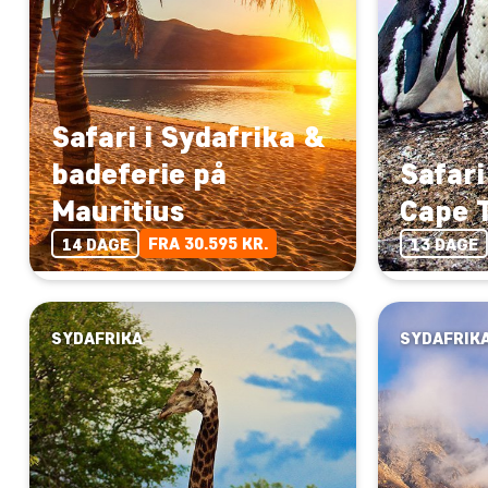
Safari i Sydafrika &
badeferie på
Safari
Mauritius
Cape 
FRA 30.595 KR.
14 DAGE
13 DAGE
SYDAFRIKA
SYDAFRIK