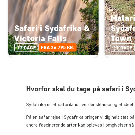
Malari
Safari i Sydafrika &
Sydaf
Victoria Falls
Town
FRA 26.795 KR.
12 DAGE
11 DAGE
Hvorfor skal du tage på safari i Sy
Sydafrika er et safariland i verdensklasse og et ide
På en safarirejse i Sydafrika bringer vi dig helt tæt på
andre fascinerende arter kan opleves i omgivelser så