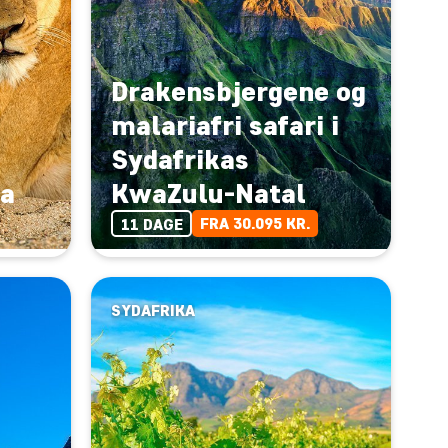
Drakensbjergene og
malariafri safari i
Sydafrikas
ka
KwaZulu-Natal
FRA 30.095 KR.
11 DAGE
SYDAFRIKA