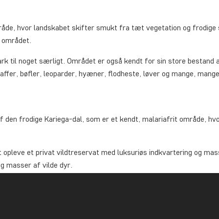
åde, hvor landskabet skifter smukt fra tæt vegetation og frodige 
i området.
rk til noget særligt. Området er også kendt for sin store bestand af
affer, bøfler, leoparder, hyæner, flodheste, løver og mange, mange
af den frodige Kariega-dal, som er et kendt, malariafrit område, hv
 opleve et privat vildtreservat med luksuriøs indkvartering og ma
g masser af vilde dyr.
r, næsehorn, flodheste, giraffer, bavianer og farverige fugle. Og h
et.