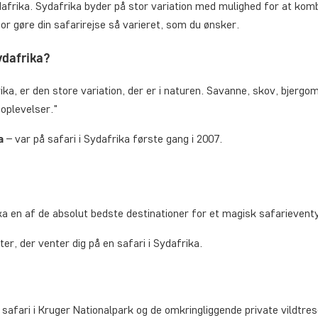
Sydafrika. Sydafrika byder på stor variation med mulighed for at ko
or gøre din safarirejse så varieret, som du ønsker.
ydafrika?
rika, er den store variation, der er i naturen. Savanne, skov, bjer
oplevelser."
ka
– var på safari i Sydafrika første gang i 2007.
ika en af de absolut bedste destinationer for et magisk safarieventy
r, der venter dig på en safari i Sydafrika.
 safari i Kruger Nationalpark og de omkringliggende private vildtr