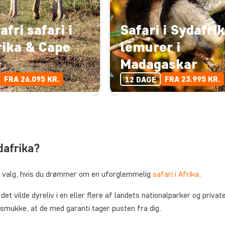
afri safari i
Safari i Sydafri
rika & Cape
lemurer i
Madagaskar
FRA 26.095 KR.
FRA 23.995 KR.
12 DAGE
dafrika?
elt valg, hvis du drømmer om en uforglemmelig
safari i Afrika
.
 det vilde dyreliv i en eller flere af landets nationalparker og priv
 smukke, at de med garanti tager pusten fra dig.