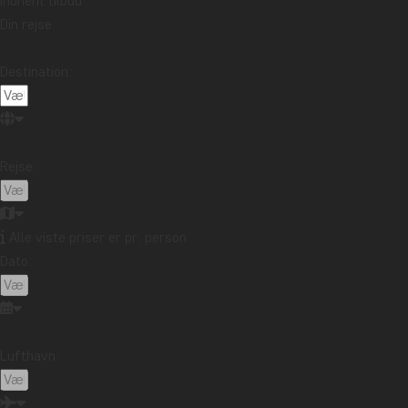
Indhent tilbud
Nambiti Private Game Reserve
Din rejse
Nambiti Private Game Reserve er et 9.000 hektar stort
Destination:
Når du kører gennem de varierede landskaber, der skif
reservatet er særligt kendt for at huse, men også et 
Ud over at være et af de mest succesfulde naturbesky
Rejse:
at mødet med dyrene både er etisk forsvarligt og ufo
Kombiner din Sydafrika-safari m
Alle viste priser er pr. person
Dato:
Vores safarirejser i Sydafrika kommer i et utal af va
Blandt vores mest populære kombinationer er Mauritius
gør indtryk. Derudover kan du kombinere din safari m
Lufthavn:
Du kan læse om kombinationsmulighederne under hver