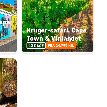
Cape
Kruger-safari, Cape
Town & Vinlandet
FRA 24.795 KR.
13 DAGE