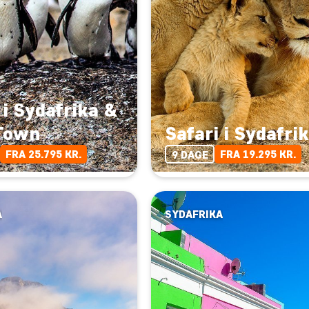
 i Sydafrika &
Town
Safari i Sydafri
FRA 25.795 KR.
FRA 19.295 KR.
9 DAGE
A
SYDAFRIKA