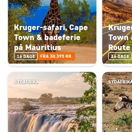
Kruger-safari, Cape
Kruger
Town & badeferie
Town 
på Mauritius
Route
FRA 30.395 KR.
16 DAGE
16 DAGE
SYDAFRIKA
SYDAFRIK