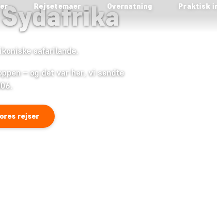
 Sydafrika
ser
Rejsetemaer
Overnatning
Praktisk i
ikoniske safarilande.
roppen – og det var her, vi sendte
006.
ores rejser