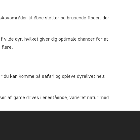
skovområder til åbne sletter og brusende floder, der
 vilde dyr, hvilket giver dig optimale chancer for at
 flere.
or du kan komme på safari og opleve dyrelivet helt
sser af game drives i enestående, varieret natur med
vis du er rigtig heldig, så kan du også opleve sjældne