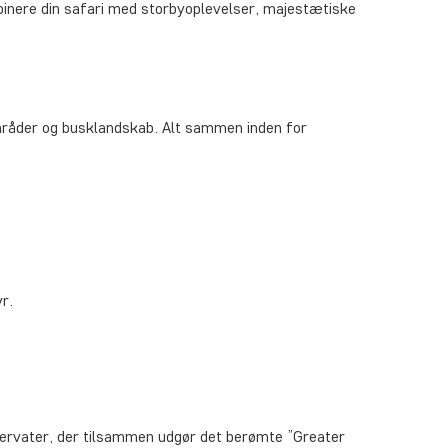
mbinere din safari med storbyoplevelser, majestætiske
gområder og busklandskab. Alt sammen inden for
r.
eservater, der tilsammen udgør det berømte ”Greater