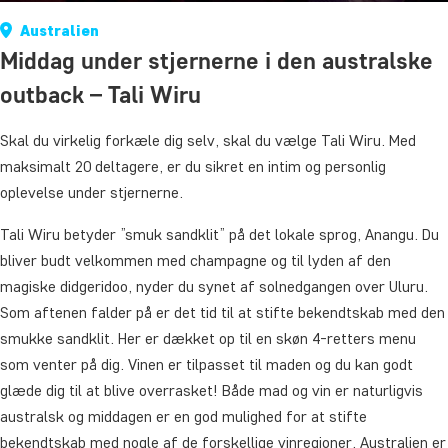
Australien
Middag under stjernerne i den australske
outback – Tali Wiru
Skal du virkelig forkæle dig selv, skal du vælge Tali Wiru. Med
maksimalt 20 deltagere, er du sikret en intim og personlig
oplevelse under stjernerne.
Tali Wiru betyder ”smuk sandklit” på det lokale sprog, Anangu. Du
bliver budt velkommen med champagne og til lyden af den
magiske didgeridoo, nyder du synet af solnedgangen over Uluru.
Som aftenen falder på er det tid til at stifte bekendtskab med den
smukke sandklit. Her er dækket op til en skøn 4-retters menu
som venter på dig. Vinen er tilpasset til maden og du kan godt
glæde dig til at blive overrasket! Både mad og vin er naturligvis
australsk og middagen er en god mulighed for at stifte
bekendtskab med nogle af de forskellige vinregioner, Australien er