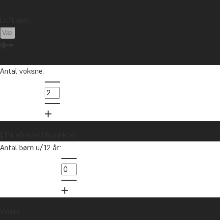
Lufthavn:
Antal voksne:
Kont
Latinamerika
Tom er 
Sydamer
På afrejsetidspunktet
Antal børn u/12 år:
info@t
89 93 
Videre