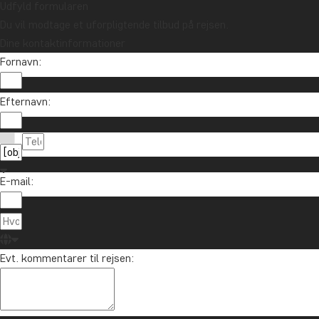
Udfyld formularen
Du vil modtage et uforpligtende tilbud på rejsen.
Dine kontaktinformationer
Fornavn:
Vil du modtage rejseinspiration og nyhe
Efternavn:
Tilmeld dig vores nyhedsbrev og deltag i lodtrækn
E-mail:
Om TourCo
TourCompass
89 93 43 89
Evt. kommentarer til rejsen:
Hasselager C
info@tourcompass.dk
DK-8260 Viby
man-tor: 10-16 | fre: 10-14
CVR-nr.: 286