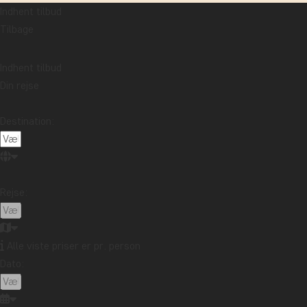
Forside
Vores rej
Indhent tilbud
Tilbage
Indhent tilbud
Din rejse
Destination:
Rejse:
Alle viste priser er pr. person
Dato: