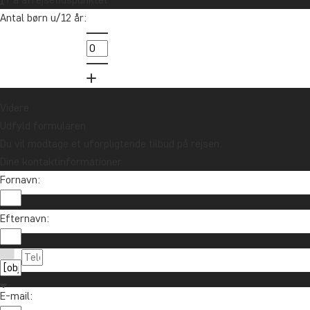
Tilmeld dig vores nyhedsbrev og deltag i
Antal børn u/12 år:
lodtrækningen om et rejsegavekort på
10.000 kr.
Tilmeld mig
Videre
Udfyld formularen
Du vil modtage et uforpligtende tilbud på rejsen.
Dine kontaktinformationer
Fornavn:
Efternavn:
Kontakt os
89 93 43 89
Om TourCompass
E-mail:
info@tourcompass.dk