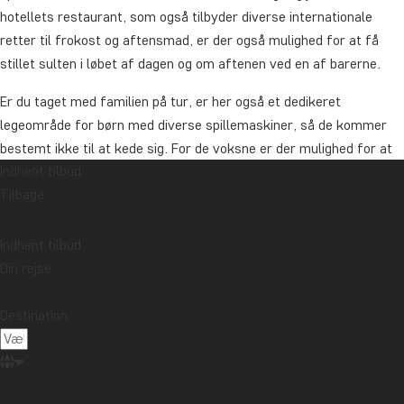
hotellets restaurant, som også tilbyder diverse internationale
retter til frokost og aftensmad, er der også mulighed for at få
stillet sulten i løbet af dagen og om aftenen ved en af barerne.
Er du taget med familien på tur, er her også et dedikeret
legeområde for børn med diverse spillemaskiner, så de kommer
bestemt ikke til at kede sig. For de voksne er der mulighed for at
Indhent tilbud
bestille tid til lidt selvforkælelse i form af en massage.
Tilbage
Hotellet ligger inde i byen, så du har nem mulighed for at gå på
opdagelse på egen hånd. I byen finder du også flere forskellige
Indhent tilbud
spisesteder og butikker.
Din rejse
Pris for opgradering fra Pousada Olho d' Água, pr. nat
Destination:
Deluxe Room
Pr. person fra: 495 kr.
Superior Room with private pool
Pr. person fra: 995 kr.
Latinamerika