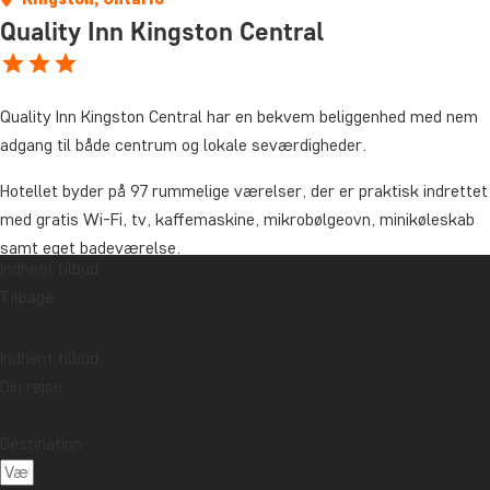
Quality Inn Kingston Central
Quality Inn Kingston Central har en bekvem beliggenhed med nem
adgang til både centrum og lokale seværdigheder.
Hotellet byder på 97 rummelige værelser, der er praktisk indrettet
med gratis Wi-Fi, tv, kaffemaskine, mikrobølgeovn, minikøleskab
samt eget badeværelse.
Indhent tilbud
Hver morgen serveres gratis morgenmad bestående af
Tilbage
morgenmadsprodukter, yoghurt, brød og juice og kaffe, så du kan
stille den værste sult inden dagens eventyr kalder.
Indhent tilbud
Din rejse
Hotellet har også et mindre fitnessrum til fri afbenyttelse, samt
en indendørs pool hvis du trænger til at strække kroppen igennem.
Destination:
Hotellet tilbyder gratis parkering.