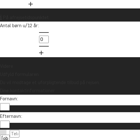
Vil du modtage rejseinspiration og
nyheder?
På afrejsetidspunktet
Tilmeld dig vores nyhedsbrev og deltag i
Antal børn u/12 år:
lodtrækningen om et rejsegavekort på
10.000 kr.
Tilmeld mig
Videre
Udfyld formularen
Du vil modtage et uforpligtende tilbud på rejsen.
Dine kontaktinformationer
Fornavn:
Efternavn:
Kontakt os