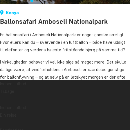
Kenya
Ballonsafari Amboseli Nationalpark
En ballonsafari i Amboseli Nationalpark er noget ganske særligt.
Hvor ellers kan du – svævende i en luftballon – både have udsigt
til elefanter og verdens højeste fritstående bjerg på samme tid?
I virkeligheden behøver vi vel ikke sige så meget mere. Det skulle
da lige være, at vindforholdene i Amboseli er særdeles gunstige
for ballonflyvning – og at selv på en letskyet morgen er der ofte
Indhent tilbud
alligevel afgang, for ovenover skyerne stråler solen – og du kan få
Tilbage
et glimt af Kilimanjaro som er de færreste forundt.
Der er afgang før solopgang og efter endt flyvetur er der
Indhent tilbud
naturligvis “champagne brunch” ligesom det sig hør og bør på en
Din rejse
rigtig ballonsafari!