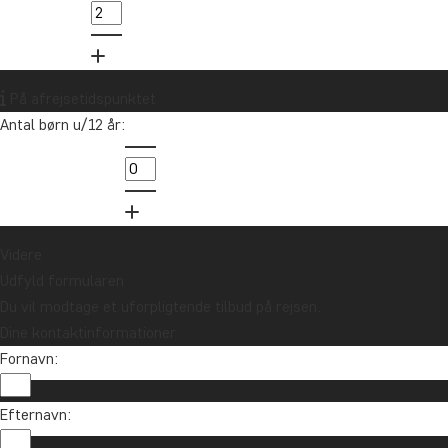
89 93 43 89
Vil du modtage rejseinspiration og
nyheder?
På afrejsetidspunktet
Tilmeld dig vores nyhedsbrev og deltag i
Antal børn u/12 år:
lodtrækningen om et rejsegavekort på
10.000 kr.
Tilmeld mig
Videre
Udfyld formularen
Du vil modtage et uforpligtende tilbud på rejsen.
Dine kontaktinformationer
Fornavn:
Efternavn: