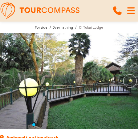
Forside
Overnatning
Ol Tukai Lodge
Amboseli nationalpark