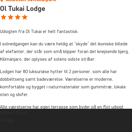
Ol Tukai Lodge
Udsigten fra Ol Tukai er helt fantastisk.
I solnedgangen kan du være heldig at ”skyde” det ikoniske billede
af elefanter, der står som små klipper foran det knejsende bjerg,
Kilimanjaro, der oplyses af solens sidste stråler.
Lodgen har 80 luksuriøse hytter til 2 personer, som alle har
dobbeltseng samt badeværelse. Værelserne er moderne,
komfortable og bygget i naturmaterialer som gummitræ, lokale
sten og skifer.
Alle værelserne har egen terrasse som byder på en flot udsigt
Indhent tilbud
over sletterne ved foden af Kilimanjaro.
Tilbage
Udover udsigten er det store trækplaster de dejlige