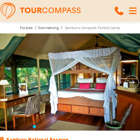
Forside
Overnatning
Samburu Intrepids Tented Camp
Samburu National Reserve