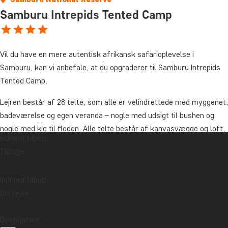
Samburu Intrepids Tented Camp
Vil du have en mere autentisk afrikansk safarioplevelse i
Samburu, kan vi anbefale, at du opgraderer til Samburu Intrepids
Tented Camp.
Lejren består af 28 telte, som alle er velindrettede med myggenet,
badeværelse og egen veranda – nogle med udsigt til bushen og
nogle med kig til floden. Alle telte består af kanvasvægge og loft,
Indhent tilbud
så du både kan høre og dufte naturen lige udenfor.
Tilbage
Campens restaurant og bar er det naturlige samlingspunkt før,
under og efter måltiderne og herfra er der udsigt til floden. Det er
Indhent tilbud
muligt at blive kølet af i campens pool, ligesom der til børnene
Din rejse
tilbydes en ”kids club”.
Destination:
Pris for opgradering fra Samburu Simba Lodge, pr. nat: