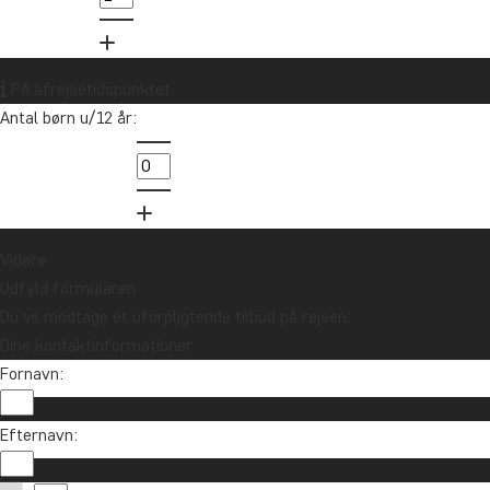
Vil du modtage rejseinspiration og
nyheder?
På afrejsetidspunktet
Tilmeld dig vores nyhedsbrev og deltag i
Antal børn u/12 år:
lodtrækningen om et rejsegavekort på
10.000 kr.
Tilmeld mig
Videre
Udfyld formularen
Du vil modtage et uforpligtende tilbud på rejsen.
Dine kontaktinformationer
Fornavn:
Efternavn: