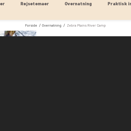
ser
Rejsetemaer
Overnatning
Praktisk i
Forside
Overnatning
Zebra Plains River Camp
Masai Mara National Reserve
Zebra Plains River Camp
Skal det være luksus og stadig med et strejf af 
Zebra Plains River Camp.
Straks ved ankomst føler du dig velkommen og d
sletterne på den anden side af floden. Indgangen
murede bådplads med de flotte, farverige puder 
Loungen/baren og restauranten er særdeles rumm
fornemmelse af, at her er “højt til loftet”.
Lejren består af 15 telte. Her er god plads til b