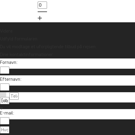
89
Videre
Udfyld formularen
Du vil modtage et uforpligtende tilbud på rejsen.
Dine kontaktinformationer
Fornavn:
Vil du modtage rejseinspiration og nyhe
Efternavn:
Tilmeld dig vores nyhedsbrev og deltag i lodtrækn
E-mail:
Om TourCo