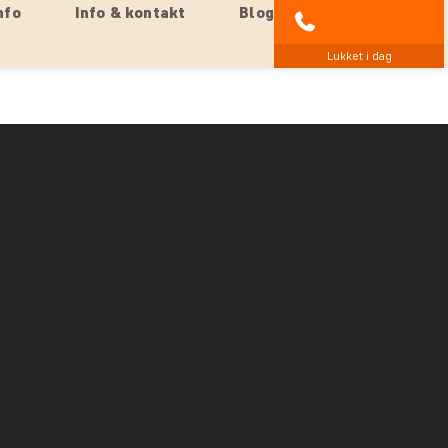
nfo
Info & kontakt
Blog
89 93 43 89
Lukket i dag
hjemlig hygge, kan vi varmt anbefale en opgradering til
et er svært ikke at blive imponeret over udsigten over
 til camp’en er designet, så blikket drages ned mod den
og videre over på fantastiske Masai Mara.
elige og de store vinduer giver lys og en
åde seng, hyggehjørne, minibar og din bagage. Også på