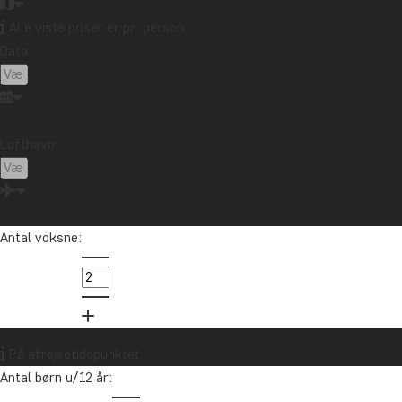
Alle viste priser er pr. person
Dato:
Lufthavn:
Antal voksne:
K
Afrika
In
er
På afrejsetidspunktet
Antal børn u/12 år:
in