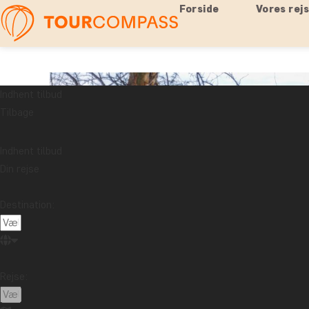
Forside
Vores rej
Indhent tilbud
Tilbage
Indhent tilbud
Din rejse
Destination:
Rejse: