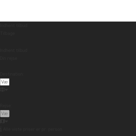
Indhent tilbud
Tilbage
Indhent tilbud
Din rejse
Destination:
Rejse:
Alle viste priser er pr. person