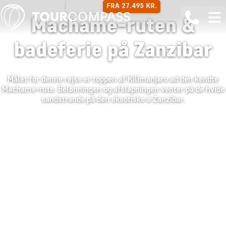
FRA 27.495 KR.
16 DAGE
Machame-ruten &
badeferie på Zanzibar
Målet for denne rejse er toppen af Kilimanjaro ad den kendte
Machame-rute. Belønningen og afslapningen venter på de hvide
sandstrande på den eksotiske ø Zanzibar.