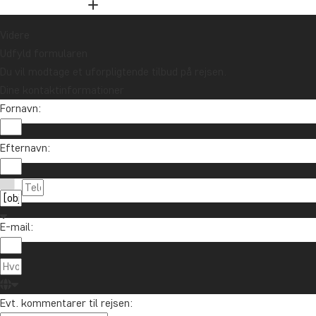
Videre
Udfyld formularen
Du vil modtage et uforpligtende tilbud på rejsen.
Dine kontaktinformationer
Fornavn:
Efternavn:
E-mail:
Evt. kommentarer til rejsen: