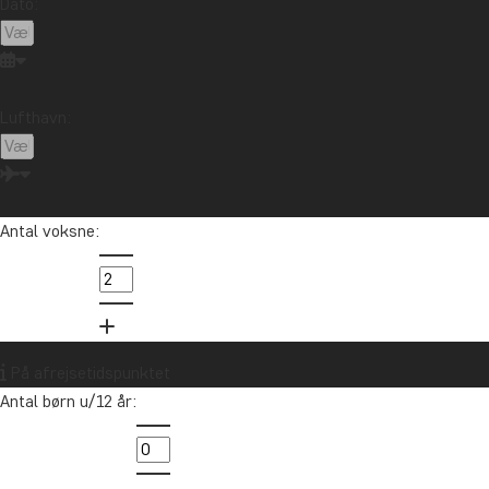
Dato:
Lufthavn:
Antal voksne:
På afrejsetidspunktet
Antal børn u/12 år: