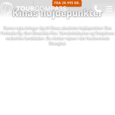
FRA 28.995 KR.
14 DAGE
Kinas højdepunkter
Denne rejse bringer dig til Kinas absolutte højdepunkter: Den
Forbudte By, Den Kinesiske Mur, Terrakottahæren og Yangshuos
maleriske landskaber. Du slutter rejsen i det fascinerende
Shanghai.