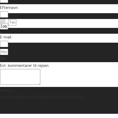
Efternavn:
E-mail:
Evt. kommentarer til rejsen:
Send nu
Du vil modtage et uforpligtende tilbud på rejsen.
TRYGHEDSGARANTI & ALTID FAST PRIS - LÆS MERE