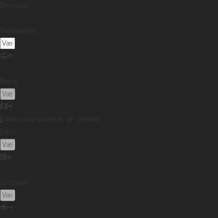
Din rejse
Destination:
Rejse:
Alle viste priser er pr. person
Dato:
Lufthavn: