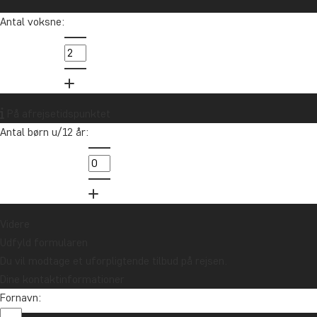
Antal voksne:
På afrejsetidspunktet
Antal børn u/12 år:
Videre
Udfyld formularen
Du vil modtage et uforpligtende tilbud på rejsen.
Dine kontaktinformationer
Fornavn: