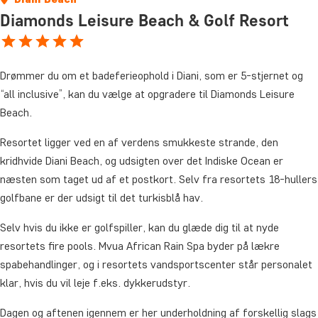
Diamonds Leisure Beach & Golf Resort
Drømmer du om et badeferieophold i Diani, som er 5-stjernet og
“all inclusive”, kan du vælge at opgradere til Diamonds Leisure
Beach.
Resortet ligger ved en af verdens smukkeste strande, den
kridhvide Diani Beach, og udsigten over det Indiske Ocean er
næsten som taget ud af et postkort. Selv fra resortets 18-hullers
golfbane er der udsigt til det turkisblå hav.
Selv hvis du ikke er golfspiller, kan du glæde dig til at nyde
resortets fire pools. Mvua African Rain Spa byder på lækre
spabehandlinger, og i resortets vandsportscenter står personalet
klar, hvis du vil leje f.eks. dykkerudstyr.
Dagen og aftenen igennem er her underholdning af forskellig slags