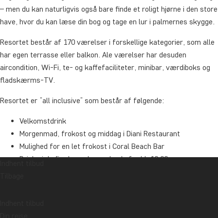
– men du kan naturligvis også bare finde et roligt hjørne i den store
have, hvor du kan læse din bog og tage en lur i palmernes skygge.
Resortet består af 170 værelser i forskellige kategorier, som alle
har egen terrasse eller balkon. Ale værelser har desuden
aircondition, Wi-Fi, te- og kaffefaciliteter, minibar, værdiboks og
fladskærms-TV.
Resortet er ”all inclusive” som består af følgende:
Velkomstdrink
Morgenmad, frokost og middag i Diani Restaurant
Mulighed for en let frokost i Coral Beach Bar
Drinks i de fire barer begyndende fra kl. 10.00
Indhent tilbud
Snacks hele dagen i de fire barer
Tilbage
Wi-Fi i værelserne og i fællesområderne
Div. aktiviteter, såsom fitness, bordtennis, billard,
Indhent tilbud
beachvolley samt aftenunderholdning
Din rejse