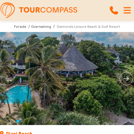
Forside
Overnatning
Diamonds Leisure Beach & Golf Resort
Diani Beach