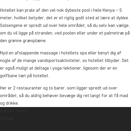
Hotellet kan prale af den vel nok dybeste pool i hele Kenya – 5
meter, hvilket betyder, det er et rigtig godt sted at lære at dykke.
Solsengene er spredt ud over hele området, så du selv kan vælge,
om du vil ligge på stranden, ved poolen eller under et palmetræ på
den grønne græsplæne.
Nyd en afslappende massage i hotellets spa eller benyt dig af
nogle af de mange vandsportsaktiviteter, so hotellet tilbyder. Det
er også muligt at deltage i yoga-lektioner, ligesom der er en
golfbane tæt på hotellet.
Her er 2 restauranter og to barer, som ligger spredt ud over
området, så du aldrig behøver bevæge dig ret langt for at få mad
og drikke.
Indhent tilbud
Pris for opgradering fra Leopard Beach Resort & Spa, pr. nat:
Tilbage
Sea Breeze Room med
Pr. person fra: 895 kr.