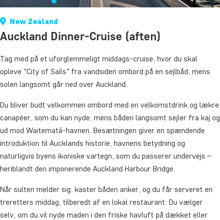
New Zealand
Auckland Dinner-Cruise (aften)
Tag med på et uforglemmeligt middags-cruise, hvor du skal
opleve "City of Sails" fra vandsiden ombord på en sejlbåd, mens
solen langsomt går ned over Auckland.
Du bliver budt velkommen ombord med en velkomstdrink og lækre
canapéer, som du kan nyde, mens båden langsomt sejler fra kaj og
ud mod Waitematā-havnen. Besætningen giver en spændende
introduktion til Aucklands historie, havnens betydning og
naturligvis byens ikoniske vartegn, som du passerer undervejs –
heriblandt den imponerende Auckland Harbour Bridge.
Når sulten melder sig, kaster båden anker, og du får serveret en
treretters middag, tilberedt af en lokal restaurant. Du vælger
selv, om du vil nyde maden i den friske havluft på dækket eller