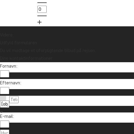
10.000 kr.
Tilmeld mig
Videre
Udfyld formularen
Du vil modtage et uforpligtende tilbud på rejsen.
Dine kontaktinformationer
Fornavn:
Efternavn:
Kontakt os
89 93 43 89
Om TourCompass
E-mail:
info@tourcompass.dk
TourCompass A/S
Information
man-tor: 10-16 | fre: 10-14