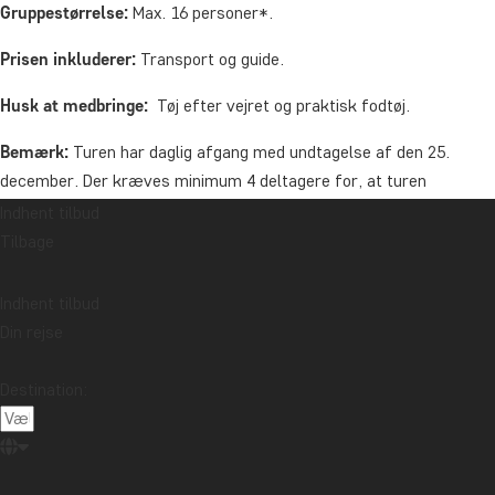
Gruppestørrelse:
Max. 16 personer*.
Prisen inkluderer:
Transport og guide.
Husk at medbringe:
Tøj efter vejret og praktisk fodtøj.
Bemærk:
Turen har daglig afgang med undtagelse af den 25.
december. Der kræves minimum 4 deltagere for, at turen
gennemføres (min. 6 personer i februar og marts). Bliver dette
Indhent tilbud
minimum ikke opfyldt, får du naturligvis dine penge retur.
Tilbage
*I travle perioder indsættes større busser, og gruppestørrelsen
Indhent tilbud
kan være på mere end 16 personer.
Din rejse
Pris
Destination:
Voksen
Pr. person fra: 495 kr.
Barn (3-14 år)
Pr. barn fra: 295 kr.
Oceanien