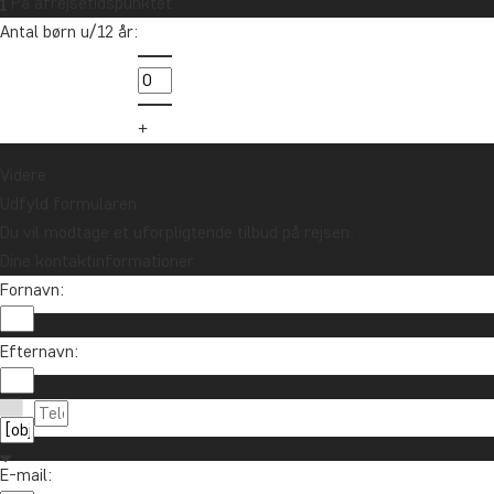
På afrejsetidspunktet
Tilmeld dig vores nyhedsbrev og deltag i
Antal børn u/12 år:
lodtrækningen om et rejsegavekort på
10.000 kr.
Tilmeld mig
Videre
Udfyld formularen
Du vil modtage et uforpligtende tilbud på rejsen.
Dine kontaktinformationer
Fornavn:
Efternavn:
Kontakt os
89 93 43 89
Om TourCompass
E-mail: