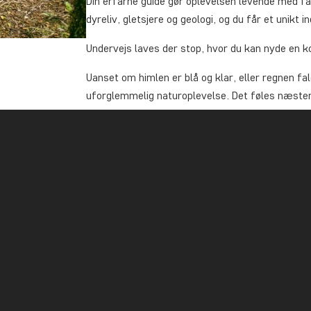
Din erfarne guide gør oplevelsen levende med fa
dyreliv, gletsjere og geologi, og du får et unikt 
Undervejs laves der stop, hvor du kan nyde en k
Uanset om himlen er blå og klar, eller regnen fa
uforglemmelig naturoplevelse. Det føles næsten 
Bemærk, at du på denne tur ser Franz Josef-gle
Start
- og slutsted:
Franz Josef Glacier Valley E
fremgår af din voucher). Bemærk, at du selv skal
være der min. 15 minutter før start.
Varighed
: Ca. 3 timer (kl. 9.30-12.30).
Sværhedsgrad
: Let. Turen er egnet for alle med
Gruppestørrelse
: Max. 10 personer.