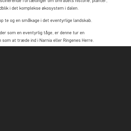
scinerende fortællinger om områdets historie, planter,
indblik i det komplekse økosystem i dalen.
op te og en småkage i det eventyrlige landskab.
lder som en eventyrlig tåge, er denne tur en
som at træde ind i Narnia eller Ringenes Herre.
tsjeren, men ikke kommer til at gå på den.
co Tours Office, Franz Josef (adresse og tidspunkt
 sørge for transport til og fra startstedet, og du skal
 almindelig mobilitet.