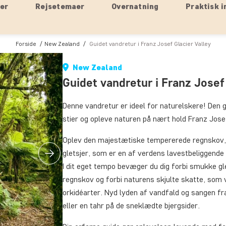
ser
Rejsetemaer
Overnatning
Praktisk i
Forside
New Zealand
Guidet vandretur i Franz Josef Glacier Valley
New Zealand
Guidet vandretur i Franz Josef
Denne vandretur er ideel for naturelskere! Den
stier og opleve naturen på nært hold Franz Josef
Oplev den majestætiske tempererede regnskov,
gletsjer, som er en af verdens lavestbeliggende
I dit eget tempo bevæger du dig forbi smukke g
regnskov og forbi naturens skjulte skatte, som 
orkidéarter. Nyd lyden af vandfald og sangen fr
eller en tahr på de sneklædte bjergsider.