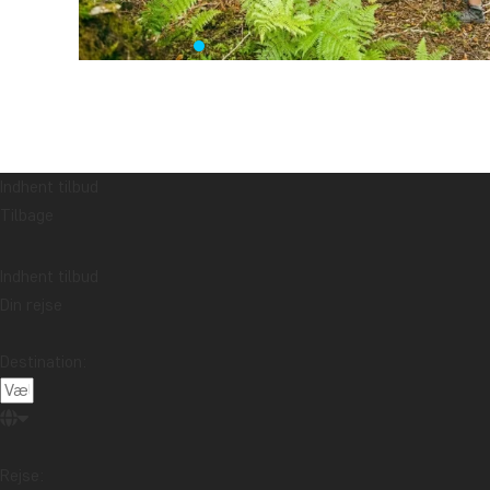
Indhent tilbud
Tilbage
Indhent tilbud
Din rejse
Destination:
Rejse: