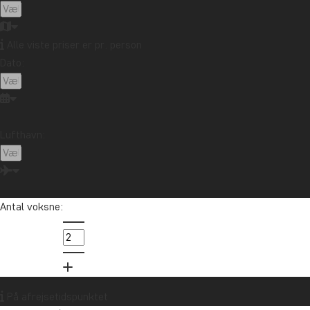
Alle viste priser er pr. person
Dato:
Lufthavn:
Antal voksne:
K
Oceanien
Pe
er
På afrejsetidspunktet