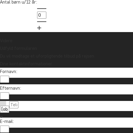
Antal børn u/12 år:
in
89
Videre
Udfyld formularen
Du vil modtage et uforpligtende tilbud på rejsen.
Dine kontaktinformationer
Fornavn:
Vil du modtage rejseinspiration og nyhe
Efternavn:
Tilmeld dig vores nyhedsbrev og deltag i lodtrækn
E-mail: