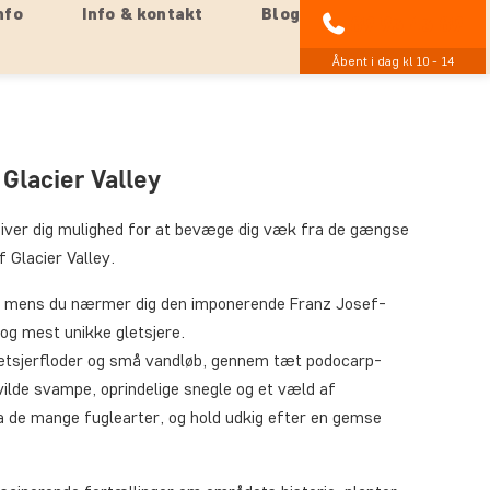
nfo
Info & kontakt
Blog
89 93 43 89
Åbent i dag kl 10 - 14
 Glacier Valley
 giver dig mulighed for at bevæge dig væk fra de gængse
 Glacier Valley.
 mens du nærmer dig den imponerende Franz Josef-
 og mest unikke gletsjere.
letsjerfloder og små vandløb, gennem tæt podocarp-
vilde svampe, oprindelige snegle og et væld af
a de mange fuglearter, og hold udkig efter en gemse