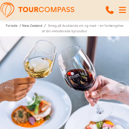
Forside
New Zealand
Smag på Aucklands vin og mad – en forlængelse
af din inkluderede byrundtur