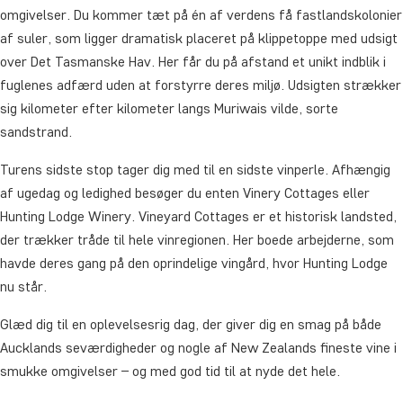
omgivelser. Du kommer tæt på én af verdens få fastlandskolonier
af suler, som ligger dramatisk placeret på klippetoppe med udsigt
over Det Tasmanske Hav. Her får du på afstand et unikt indblik i
fuglenes adfærd uden at forstyrre deres miljø. Udsigten strækker
sig kilometer efter kilometer langs Muriwais vilde, sorte
sandstrand.
Turens sidste stop tager dig med til en sidste vinperle. Afhængig
af ugedag og ledighed besøger du enten Vinery Cottages eller
Hunting Lodge Winery. Vineyard Cottages er et historisk landsted,
der trækker tråde til hele vinregionen. Her boede arbejderne, som
havde deres gang på den oprindelige vingård, hvor Hunting Lodge
nu står.
Glæd dig til en oplevelsesrig dag, der giver dig en smag på både
Aucklands seværdigheder og nogle af New Zealands fineste vine i
smukke omgivelser – og med god tid til at nyde det hele.