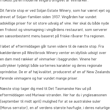
frokost på en moderne vingård omgivet af vinmarker.
Dit første stop er ved Soljan Estate Winery, som har været ejet og
drevet af Soljan-familien siden 1937. Vingården har vundet
adskillige priser for sit store udvalg af vine. Her skal du både nyde
en frokost og vinsmagning i vingårdens restaurant, som serverer
en sæsonbestemt menu baseret på friske råvarer fra regionen.
I løbet af eftermiddagen går turen videre til de næste stop. Fra
kælderdøren på Westbrook Winery venter en idyllisk udsigt over
en dam med rækker af vinmarker i baggrunden. Vinene her
udtrykker tydeligt både sorternes karakter og deres regionale
oprindelse. De er af høj kvalitet, produceret af en af New Zealands
førende vinmagere og har vundet mange priser.
Næste stop tager dig med til Det Tasmanske Hav ud på
eftermiddagen ved Muriwai-stranden. Her har du i ynglesæsonen
(september til midt april) mulighed for at se australske suler
(
Morus serrator)
, en af verdens største havfugle, i deres naturlige