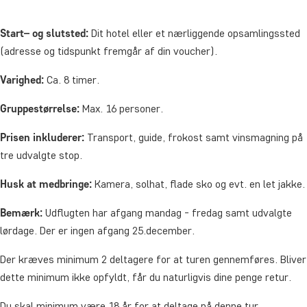
Start– og slutsted:
Dit hotel eller et nærliggende opsamlingssted
(adresse og tidspunkt fremgår af din voucher).
Varighed:
Ca. 8 timer.
Gruppestørrelse:
Max. 16 personer.
Prisen inkluderer:
Transport, guide, frokost samt vinsmagning på
tre udvalgte stop.
Husk at medbringe:
Kamera, solhat, flade sko og evt. en let jakke.
Bemærk:
Udflugten har afgang mandag - fredag samt udvalgte
lørdage. Der er ingen afgang 25.december.
Der kræves minimum 2 deltagere for at turen gennemføres. Bliver
dette minimum ikke opfyldt, får du naturligvis dine penge retur.
Du skal minimum være 18 år for at deltage på denne tur.