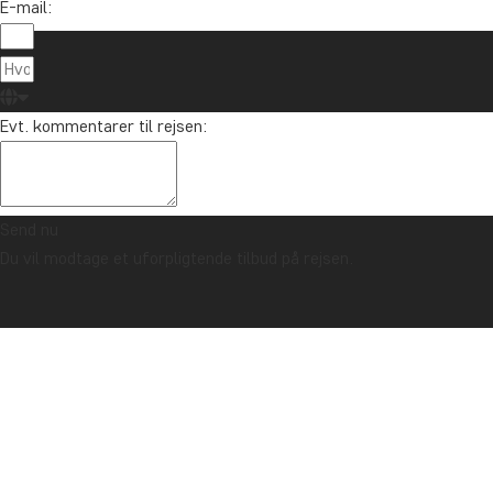
E-mail:
Om TourCo
TourCompass
89 93 43 89
Evt. kommentarer til rejsen:
Hasselager C
info@tourcompass.dk
DK-8260 Viby
man-tor: 10-16 | fre: 10-14
CVR-nr.: 286
Send nu
Du vil modtage et uforpligtende tilbud på rejsen.
Ophavsret © 2006 - 2026 | TourCompass | CVR: 28690924