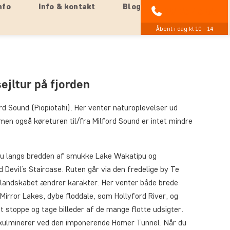
nfo
Info & kontakt
Blog
89 93 43 89
Åbent i dag kl 10 - 14
sejltur på fjorden
ord Sound (Piopiotahi). Her venter naturoplevelser ud
men også køreturen til/fra Milford Sound er intet mindre
 du langs bredden af smukke Lake Wakatipu og
evil’s Staircase. Ruten går via den fredelige by Te
or landskabet ændrer karakter. Her venter både brede
 Mirror Lakes, dybe floddale, som Hollyford River, og
t stoppe og tage billeder af de mange flotte udsigter.
kulminerer ved den imponerende Homer Tunnel. Når du