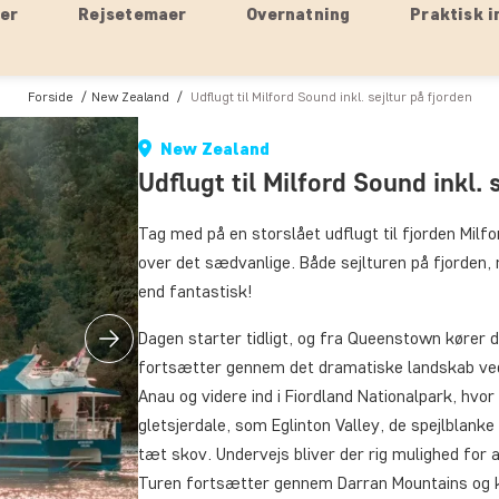
ser
Rejsetemaer
Overnatning
Praktisk i
Forside
New Zealand
Udflugt til Milford Sound inkl. sejltur på fjorden
New Zealand
Udflugt til Milford Sound inkl. 
Tag med på en storslået udflugt til fjorden Milf
over det sædvanlige. Både sejlturen på fjorden, 
end fantastisk!
Dagen starter tidligt, og fra Queenstown kører
fortsætter gennem det dramatiske landskab ved D
Anau og videre ind i Fiordland Nationalpark, hv
gletsjerdale, som Eglinton Valley, de spejlblanke
tæt skov. Undervejs bliver der rig mulighed for a
Turen fortsætter gennem Darran Mountains og 