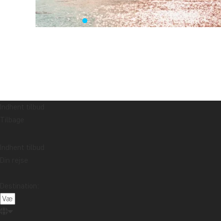
Indhent tilbud
Tilbage
Indhent tilbud
Din rejse
Destination: