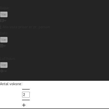
Rejse:
Alle viste priser er pr. person
Dato:
Lufthavn:
Antal voksne:
K
Oceanien
Pe