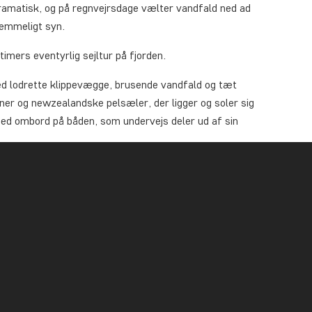
ramatisk, og på regnvejrsdage vælter vandfald ned ad
lemmeligt syn.
imers eventyrlig sejltur på fjorden.
d lodrette klippevægge, brusende vandfald og tæt
iner og newzealandske pelsæler, der ligger og soler sig
med ombord på båden, som undervejs deler ud af sin
kaffe og te, som du kan nyde i de bjergtagende
s og udendørs på båden, så husk at medbringe tøj til alt
ostops undervejs, og din guide sørger for, at du får
 skjulte perler.
de opsamlingssted (adresse og tidspunkt fremgår af din