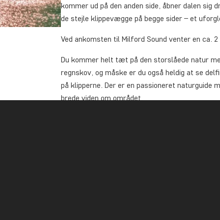
kommer ud på den anden side, åbner dalen sig d
de stejle klippevægge på begge sider – et uforg
Ved ankomsten til Milford Sound venter en ca. 2 t
Du kommer helt tæt på den storslåede natur me
regnskov, og måske er du også heldig at se delf
på klipperne. Der er en passioneret naturguide 
brede viden om området.
Du får udleveret en madpakke (inkluderet) samt 
omgivelser. Det er muligt at sidde både indendør
slags vejr.
På hjemturen mod Queenstown gøres der flere fot
alt det bedste med, inklusive de gode historier og
Start
- og slutsted:
Dit hotel eller et nærliggen