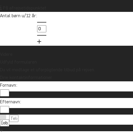
er
På afrejsetidspunktet
Antal børn u/12 år:
in
89
Videre
Udfyld formularen
Du vil modtage et uforpligtende tilbud på rejsen.
Dine kontaktinformationer
Fornavn:
Vil du modtage rejseinspiration og nyhe
Efternavn:
Tilmeld dig vores nyhedsbrev og deltag i lodtrækn