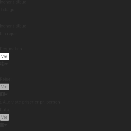
Indhent tilbud
Forside
Vores rej
Tilbage
Indhent tilbud
Din rejse
Destination:
Rejse:
Alle viste priser er pr. person
Dato: