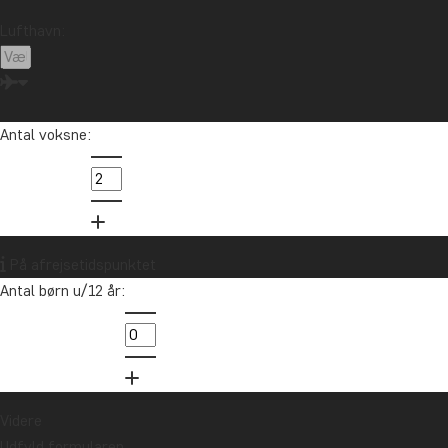
Lufthavn:
Antal voksne:
K
Oceanien
Pe
er
På afrejsetidspunktet
Antal børn u/12 år:
in
89
Videre
Udfyld formularen