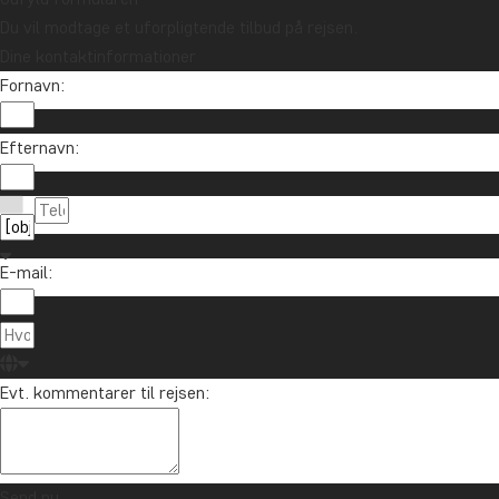
Du vil modtage et uforpligtende tilbud på rejsen.
Dine kontaktinformationer
Fornavn:
Vil du modtage rejseinspiration og nyhe
Efternavn:
Tilmeld dig vores nyhedsbrev og deltag i lodtrækn
E-mail:
Om TourCo
TourCompass
89 93 43 89
Evt. kommentarer til rejsen:
Hasselager C
info@tourcompass.dk
DK-8260 Viby
man-tor: 10-16 | fre: 10-14
CVR-nr.: 286
Send nu