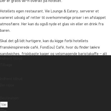
Der er gratis wi-fi overalt på hotellet.
Hotellets egen restaurant, Vie Lounge & Eatery, serverer et
varieret udvalg af retter til overkommelige priser i en afslappet
atmosfære. Her kan du også nyde et glas vin eller en drink fra
baren.
Skal det gå lidt hurtigere, kan du kigge forbi hotellets
franskinspirerede café, Fond(ou) Café, hvor du finder lækre
sandwiches, friskbagte kager og velsmagende baristakaffe – alt
Indhent tilbud
sammen serveret med et smil, der nok skal give dig en god start
Tilbage
på dagen.
Hotellet tilbyder også underjordisk parkering (mod betaling), og i
Indhent tilbud
samme kælder finder du et lille, rustikt fitnesscenter – perfekt til
Din rejse
en hurtig træning.
Destination:
Pris for værelsesopgradering, pr. nat:
2-Bedroom Suite
Pr. person fra: 495 kr.