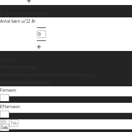
Vil du modtage rejseinspiration og
nyheder?
På afrejsetidspunktet
Tilmeld dig vores nyhedsbrev og deltag i
Antal børn u/12 år:
lodtrækningen om et rejsegavekort på
10.000 kr.
Tilmeld mig
Videre
Udfyld formularen
Du vil modtage et uforpligtende tilbud på rejsen.
Dine kontaktinformationer
Fornavn:
Efternavn:
Kontakt os