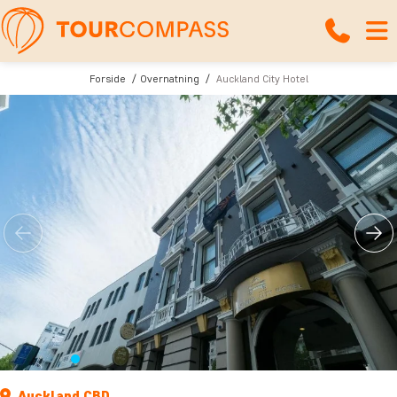
Forside
Overnatning
Auckland City Hotel
Auckland CBD