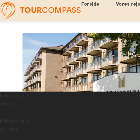
Forside
Vores rej
Indhent tilbud
Tilbage
Indhent tilbud
Din rejse