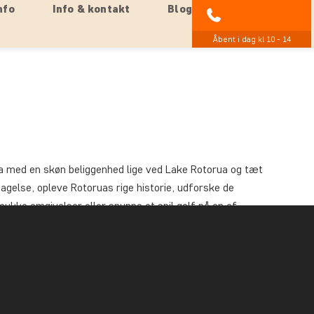
nfo
Info & kontakt
Blog
89 93 43 89
Åbent i dag kl 10 - 14
rua med en skøn beliggenhed lige ved Lake Rotorua og tæt
agelse, opleve Rotoruas rige historie, udforske de
ukke omgivelser eller snuppe et spil golf på en af
drettet i en hyggelig stil med udsigt til enten Lake
relser har gratis wi-fi, fladskærms-LCD-tv, safetybox
f med en kop kaffe eller te på værelset.