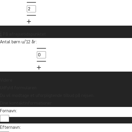
K
Oceanien
Pe
er
På afrejsetidspunktet
Antal børn u/12 år:
in
89
Videre
Udfyld formularen
Du vil modtage et uforpligtende tilbud på rejsen.
Dine kontaktinformationer
Fornavn:
Vil du modtage rejseinspiration og nyhe
Efternavn: