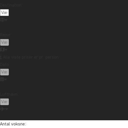
Destination:
Rejse:
Alle viste priser er pr. person
Dato:
Lufthavn:
Antal voksne: