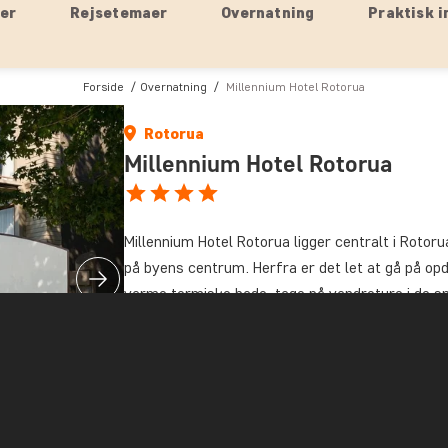
ser
Rejsetemaer
Overnatning
Praktisk i
Forside
Overnatning
Millennium Hotel Rotorua
Rotorua
Millennium Hotel Rotorua
Millennium Hotel Rotorua ligger centralt i Roto
på byens centrum. Herfra er det let at gå på opd
varme termiske bade, tage på vandreture i de sm
byens internationale baner.
Hotellet rummer 227 værelser og suiter, der er in
Rotorua eller den frodige, grønne have. Alle væ
samt te- og kaffefaciliteter, så du kan slappe a