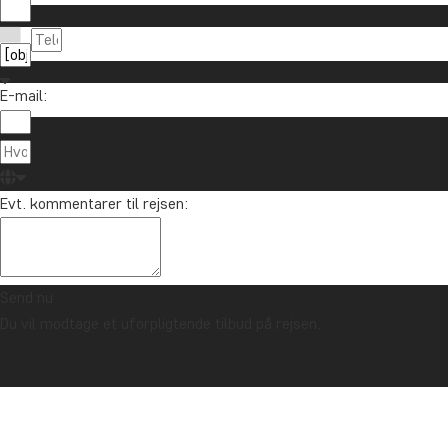
Tilmeld dig vores nyhedsbrev og deltag i lodtrækn
E-mail:
Om TourCo
TourCompass
89 93 43 89
Evt. kommentarer til rejsen:
Hasselager C
info@tourcompass.dk
DK-8260 Viby
man-tor: 10-16 | fre: 10-14
CVR-nr.: 286
Send nu
Du vil modtage et uforpligtende tilbud på rejsen.
Ophavsret © 2006 - 2026 | TourCompass | CVR: 28690924