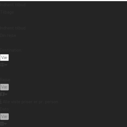
Indhent tilbud
Varighed: ca. 3 timer
Tilbage
Sværhedsgrad: Moderat til svær
Indhent tilbud
Husk at medbringe: Gode vandresko og dagsrygsæk med vand,
Din rejse
snacks, kamera og regnslag
Destination:
Pris
Pr. person fra: 595 kr.
Latinamerika
Rejse:
Alle viste priser er pr. person
Dato:
Kontakt vores rejsespecialist