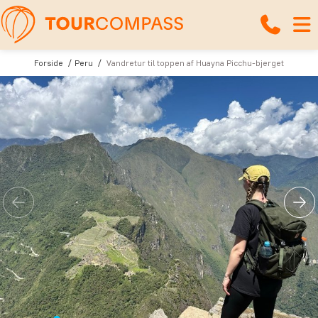
Forside
Peru
Vandretur til toppen af Huayna Picchu-bjerget