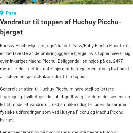
Peru
Vandretur til toppen af Huchuy Picchu-
bjerget
Huchuy Picchu-bjerget, også kaldet ”New/Baby Picchu Mountain”,
er det laveste af de omkringliggende bjerge, hvis toppe hæver sig
over inkariget Machu Picchu. Beliggende i en højde på ca. 2497
meter er det ”det letteste” bjerg at bestige, men stadig højt nok til
at opleve en spektakulær udsigt fra toppen.
Generelt er stien til Huchuy Picchu mindre stejl og lettere
tilgængelig, hvilket gør det til et godt valg for dem, der ønsker en
let til moderat vandretur med smukke udsigter uden de samme
fysiske udfordringer som ved Huayna Picchu og Machu Picchu-
bjerget.
Der er begrænsning på hvor mange, der må bestige Huchuy