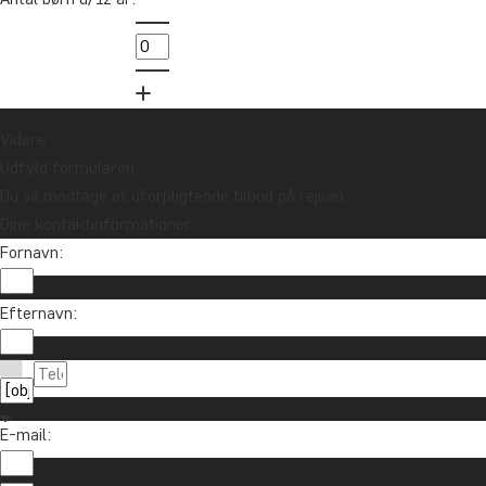
lodtrækningen om et rejsegavekort på
10.000 kr.
Tilmeld mig
Videre
Udfyld formularen
Du vil modtage et uforpligtende tilbud på rejsen.
Dine kontaktinformationer
Fornavn:
Efternavn:
Kontakt os
89 93 43 89
Om TourCompass
E-mail:
info@tourcompass.dk
TourCompass A/S
Information