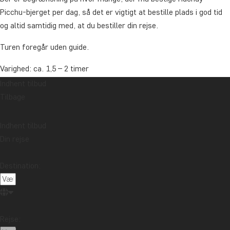
Picchu-bjerget per dag, så det er vigtigt at bestille plads i god tid
og altid samtidig med, at du bestiller din rejse.
Turen foregår uden guide.
Varighed: ca. 1,5 – 2 timer
Indhent tilbud
Sværhedsgrad: Let – moderat
Tilbage
Husk at medbringe: Gode vandresko og dagsrygsæk med vand,
snacks, kamera og regnslag
Indhent tilbud
Din rejse
Bemærk, denne tur er kun mulig juli – oktober.
Destination:
Pris
Pr. person fra: 495 kr.
Latinamerika
Rejse: