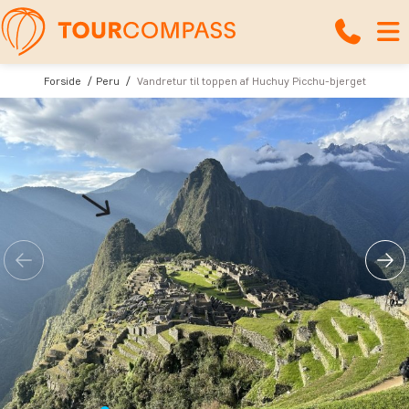
Forside
Peru
Vandretur til toppen af Huchuy Picchu-bjerget