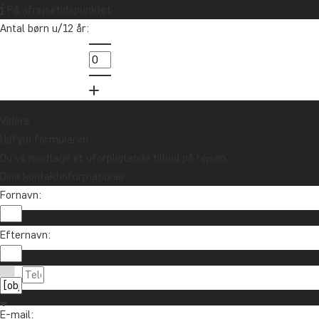
nyheder?
På afrejsetidspunktet
Tilmeld dig vores nyhedsbrev og deltag i
Antal børn u/12 år:
lodtrækningen om et rejsegavekort på
10.000 kr.
Tilmeld mig
Videre
Udfyld formularen
Du vil modtage et uforpligtende tilbud på rejsen.
Dine kontaktinformationer
Fornavn:
Efternavn:
Kontakt os
89 93 43 89
Om TourCompass
E-mail: