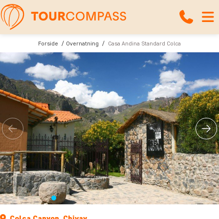
Forside
Overnatning
Casa Andina Standard Colca
Colca Canyon, Chivay