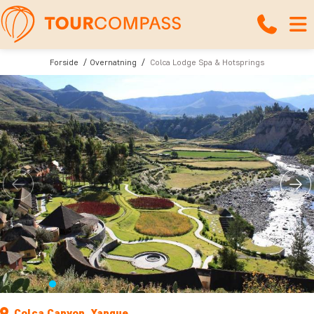
Forside
Overnatning
Colca Lodge Spa & Hotsprings
Colca Canyon, Yanque