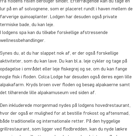
fra flodens rislen beroliger sindet. Efterfølgende kan du tage en
lur på en af solvognene, som er placeret rundt i haven mellem de
farverige quinoaplanter. Lodgen har desuden også private
termiske bade, du kan leje.
I lodgens spa kan du tilkøbe forskellige afstressende
wellnessbehandlinger.
Synes du, at du har slappet nok af, er der også forskellige
aktiviteter, som du kan lave. Du kan bl.a. leje cykler og tage på
opdagelse i området eller leje fiskegrej og se, om du kan fange
nogle fisk i floden. Colca Lodge har desuden også deres egen lille
alpakafarm. Kryds broen over floden og besøg alpakaerne samt
det tilhørende lille alpakamuseum ved siden af.
Den inkluderede morgenmad nydes på lodgens hovedrestaurant,
hvor der også er mulighed for at bestille frokost og aftensmad,
både traditionelle og internationale retter. På den hyggelige
grillrestaurant, som ligger ved flodbredden, kan du nyde lækre