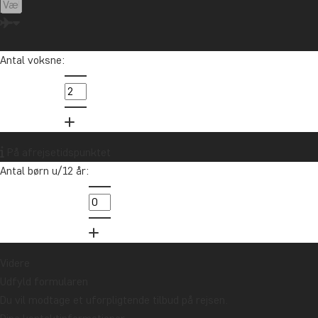
Antal voksne:
Asien
På afrejsetidspunktet
Antal børn u/12 år:
Videre
Udfyld formularen
Du vil modtage et uforpligtende tilbud på rejsen.