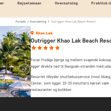
ser
Rejsetemaer
Overnatning
Praktisk i
Forside
Overnatning
Outrigger Khao Lak Beach Resort
Khao Lak
Outrigger Khao Lak Beach Res
Foran frodige bjerge og mellem svajende kokosp
ligger direkte ned til Bangsak-stranden med ud
Resortet tilbyder shuttlebusservice (mod tillæg
Center, som ligger 15-20 minutters kørsel væk. 
restauranter og butikker.
Resortet har i alt 158 rummelige værelser, suiter
harmoni med omgivelserne. Samtlige værelser har