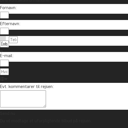
Dine kontaktinformationer
Fornavn:
Vil du modtage rejseinspiration og nyhe
Efternavn:
Tilmeld dig vores nyhedsbrev og deltag i lodtrækn
E-mail:
Om TourCo
TourCompass
89 93 43 89
Evt. kommentarer til rejsen:
Hasselager C
info@tourcompass.dk
DK-8260 Viby
man-tor: 10-16 | fre: 10-14
CVR-nr.: 286
Send nu
Du vil modtage et uforpligtende tilbud på rejsen.