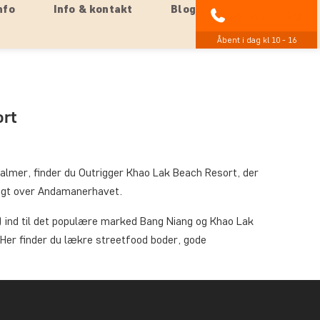
nfo
Info & kontakt
Blog
89 93 43 89
Åbent i dag kl 10 - 16
ort
almer, finder du Outrigger Khao Lak Beach Resort, der
sigt over Andamanerhavet.
) ind til det populære marked Bang Niang og Khao Lak
Her finder du lækre streetfood boder, gode
 og villaer, der alle er lyse og moderne indrettet i
 wi-fi, minibar, gratis mineralvand på flaske,