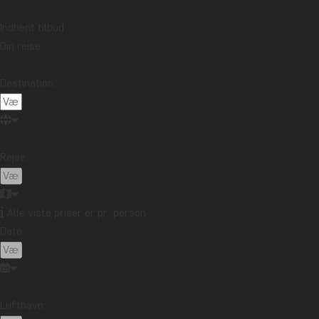
Indhent tilbud
Din rejse
Destination:
Rejse:
Alle viste priser er pr. person
Dato:
Lufthavn: