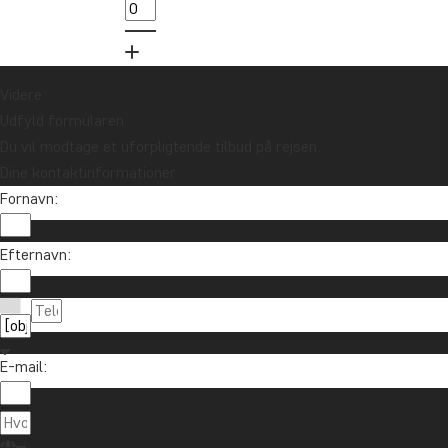
Videre
Udfyld formularen
Du vil modtage et uforpligtende tilbud på rejsen.
Dine kontaktinformationer
Fornavn:
Vil du modtage rejseinspiration og nyhe
Efternavn:
Tilmeld dig vores nyhedsbrev og deltag i lodtrækn
E-mail:
Om TourCo