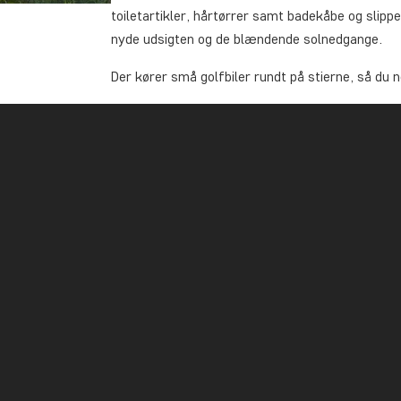
toiletartikler, hårtørrer samt badekåbe og slipp
nyde udsigten og de blændende solnedgange.
Der kører små golfbiler rundt på stierne, så du 
Rawi Warin har i alt 5 swimmingpools. Den ene er
og nedenfor er der en børnepool med vandrutsje
tredje er placeret tæt herved i mere private omg
op ad en klippeskråning, hvorfra du kan nyde uds
pool”, der ligger for enden af den flydende ga
Heller ikke spisesteder er der sparet på og der 
grillet fisk og skaldyr, japansk sushi, “fried ch
og internationale køkken. Kaffe og kage serveres
Om aftenen kan du sippe til tropiske drinks i ba
Sip Club Rooftop & Drinks.
Resortet har derudover et hav af aktivitetsmulig