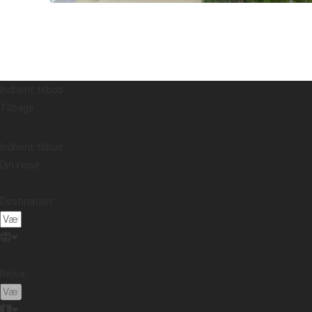
Indhent tilbud
Tilbage
Indhent tilbud
Din rejse
Destination:
Rejse: