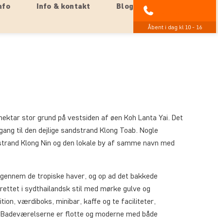
nfo
Info & kontakt
Blog
89 93 43 89
Åbent i dag kl 10 - 16
hektar stor grund på vestsiden af øen Koh Lanta Yai. Det
gang til den dejlige sandstrand Klong Toab. Nogle
dstrand Klong Nin og den lokale by af samme navn med
 gennem de tropiske haver, og op ad det bakkede
ettet i sydthailandsk stil med mørke gulve og
ion, værdiboks, minibar, kaffe og te faciliteter,
. Badeværelserne er flotte og moderne med både