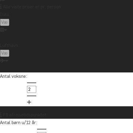
Alle viste priser er pr. person
Dato:
Lufthavn:
Antal voksne:
Asien
På afrejsetidspunktet
Antal børn u/12 år: