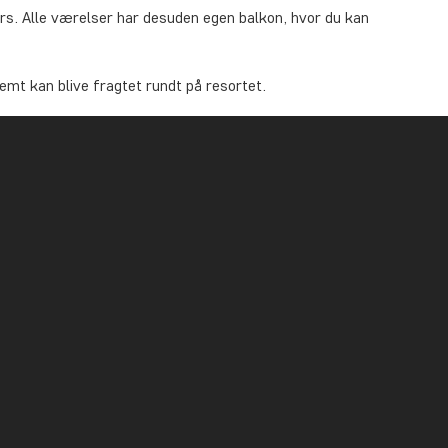
ers. Alle værelser har desuden egen balkon, hvor du kan
nemt kan blive fragtet rundt på resortet.
 en stor infinitypool med fantastisk udsigt over havet
bane, der sørger for mange timers underholdning. Den
ivelser og er en træningspool, mens den fjerde ligger
igten fra toppen af resortet. Til sidst er der en “ocean
ngbro i det smukke Andamanerhav.
er et overflødighedshorn af muligheder. Her fås både
icken” og lækre autentiske retter fra både det thailandske
 i resortet hyggelige cafe.
ren Wave eller under stjernerne på tagterrassens bar,
heder. Bl.a. er der fitnessrum, mulighed for både yoga