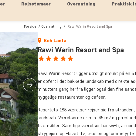
ser
Rejsetemaer
Overnatning
Praktisk i
Forside
Overnatning
Rawi Warin Resort and Spa
Koh Lanta
Rawi Warin Resort and Spa
Rawi Warin Resort ligger utroligt smukt på en 5 
er opført i det bakkede landskab med direkte ad
minutters gang herfra ligger også den fine san
hyggelige restauranter og cafeer.
Resortets 185 værelser rejser sig fra stranden,
landskab. Værelserne er min. 45 m2 og pænt indr
træmøbler. Samtlige værelser har wi-fi, aircondit
strygejern og -bræt, tv, telefon og lommelygte