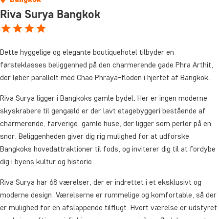
Riva Surya Bangkok
Dette hyggelige og elegante boutiquehotel tilbyder en
førsteklasses beliggenhed på den charmerende gade Phra Arthit,
der løber parallelt med Chao Phraya-floden i hjertet af Bangkok.
Riva Surya ligger i Bangkoks gamle bydel
. Her er ingen moderne
skyskrabere til gengæld
er der lavt etagebyggeri bestående af
charmerende
, farver
i
ge,
gamle
huse
, der
ligger som perler på e
n
snor.
Beliggenheden giver dig rig mulighed for at udforske
Bangkoks hovedattraktioner til fods, og inviterer dig til at fordybe
dig i byens kultur og historie.
Riva Surya har 68 værelser, der er indrettet i et eksklusivt og
moderne design. Værelserne er rummelige og komfortable, så der
er mulighed for en afslappende tilflugt. Hvert værelse er udstyret