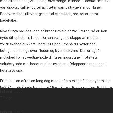
med aircondition, wi-fi, king-size senge, minibar, fladskærms-tv,
værdiboks, kaffe- og tefaciliteter samt strygejern og -bræt.
Badeværelset tilbyder gratis toiletartikler, hårtørrer samt
badekåbe.
Riva Surya har desuden et bredt udvalg af faciliteter, så du kan
nyde dit ophold til fulde. Du kan vælge at slappe af med en
forfriskende dukkert i hotellets pool, mens du nyder den
betagende udsigt over floden og byens skyline. Der er også
mulighed for at vedligeholde din træningsrutine i hotellets
veludstyrede motionsrum eller nyde en afslappende massage i
hotellets spa.
Er du sulten efter en lang dag med udforskning af den dynamiske
by? Så er du i gode hænder på Riva Surya. Restauranten, Babble &
Indhent tilbud
Grill, serverer lækker slow-smoked BBQ med kvalitetskød fra
Tilbage
hele verden. Du kan også nyde en lækker cocktail i hotellets
riverside bar, mens du beundrer den solnedgangen over floden.
Indhent tilbud